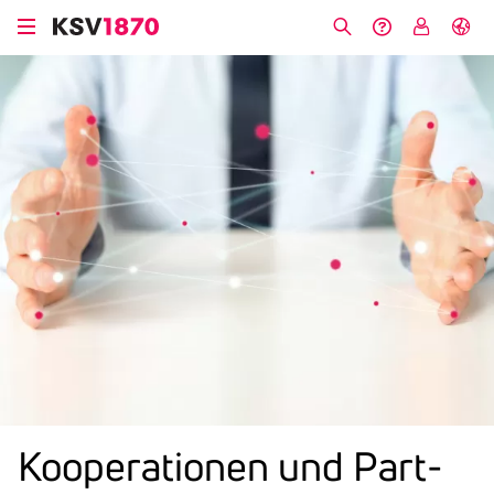
Direkt
zum
Suche
Hilfe &
My
English
Inhalt
Kontakt
KSV
Koope­ra­tionen und Part­