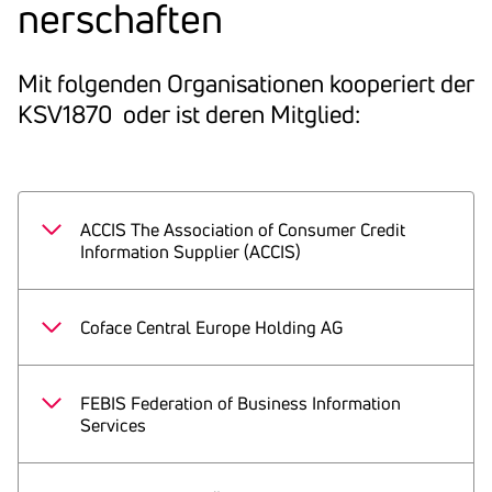
ner­schaften
Mit folgenden Orga­ni­sa­tionen koope­riert der
KSV1870 oder ist deren Mitglied:
ACCIS The Association of Consumer Credit
Information Supplier (ACCIS)
ACCIS Secretariat
Rue du Luxembourg 22-24, 1000 Brussels
Coface Central Europe Holding AG
T:
0032-2-761 66 93
Marxergasse 4c, 1030 Wien
secretariat@accis.eu
T:
0043-1-515 54 0
www.accis.eu
FEBIS Federation of Business Information
F: 0043-1-512 44 15
Services
office-austria@coface.com
Winsbergring 10, 22525 Hamburg
www.coface.at