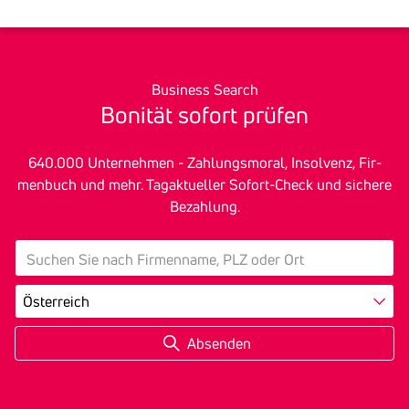
Business Search
Bonität sofort prüfen
640.000 Unter­nehmen - Zah­lungs­mo­ral, In­sol­venz, Fir­
men­buch und mehr. Tagak­tu­eller Sofort-Check und sichere
Bezah­lung.
search
Land