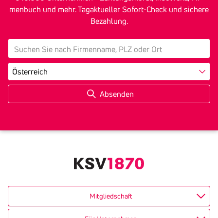
men­buch und mehr. Tagak­tu­eller Sofort-Check und sichere
Bezah­lung.
search
Land
Mitgliedschaft