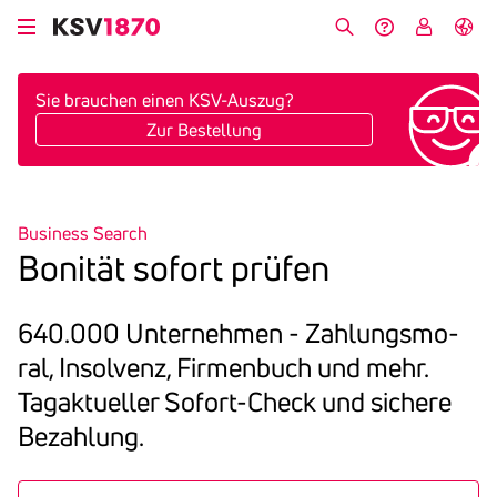
Direkt
zum
Suche
Hilfe &
My
English
Inhalt
Kontakt
KSV
Sie brauchen einen KSV-Auszug?
Zur Bestellung
Business Search
Bonität sofort prüfen
640.000 Unter­nehmen - Zah­lungs­mo­
ral, In­sol­venz, Fir­men­buch und mehr.
Tagak­tu­eller Sofort-Check und sichere
Bezah­lung.
search