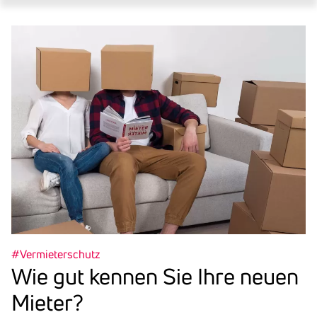
e
c
t
o
r
B
l
o
c
k
#Vermieterschutz
Wie gut kennen Sie Ihre neuen
Mieter?