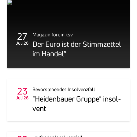
27
Magazin forum.ksv
Der Euro ist der Stimm­zettel
Juli 26
im Handel“
23
Bevorstehender Insolvenzfall
"Heiden­bauer Gruppe" insol­
Juli 26
vent