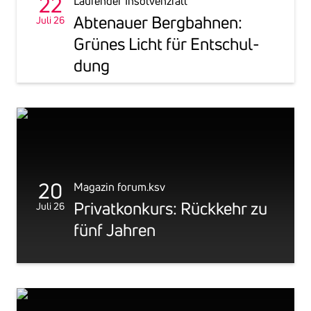
22
Laufender Insolvenzfall
Abten­auer Berg­bahnen:
Juli 26
Grünes Licht für Entschul­
dung
20
Magazin forum.ksv
Privat­kon­kurs: Rück­kehr zu
Juli 26
fünf Jahren