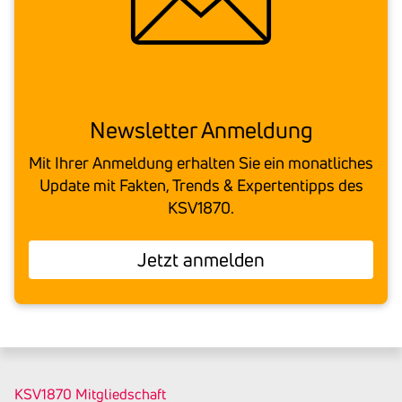
News­letter Anmel­dung
Mit Ihrer Anmeldung erhalten Sie ein monatliches
Text
Update mit Fakten, Trends & Expertentipps des
KSV1870.
Jetzt anmelden
KSV1870 Mitgliedschaft