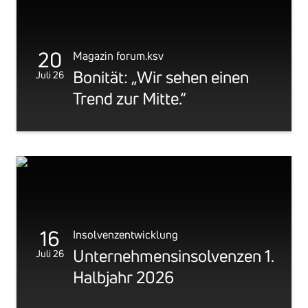
20
Magazin forum.ksv
Bonität: „Wir sehen einen
Juli 26
Trend zur Mitte.“
16
Insolvenzentwicklung
Unter­neh­mens­in­sol­venzen 1.
Juli 26
Halb­jahr 2026