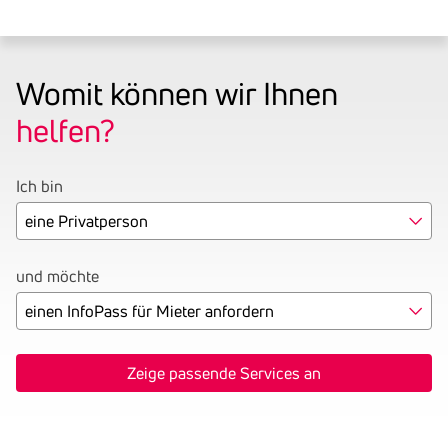
P
Womit können wir Ihnen
r
helfen?
o
Ich bin
d
u
c
und möchte
t
S
Zeige passende Services an
e
l