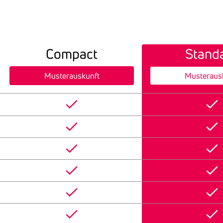
Compact
Stand
Musterauskunft
Musteraus