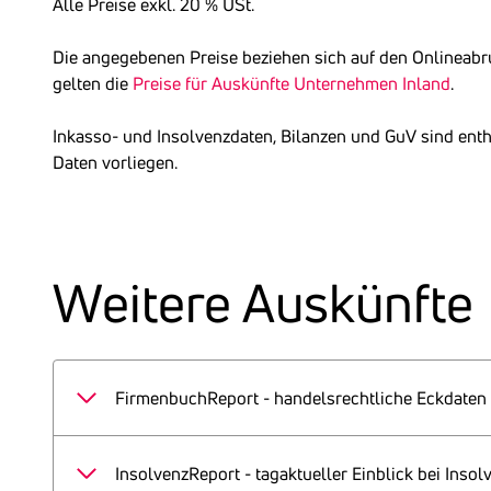
Alle Preise exkl. 20 % USt.
Die angegebenen Preise beziehen sich auf den Onlineabr
gelten die
Preise für Auskünfte Unternehmen Inland
.
Inkasso- und Insolvenzdaten, Bilanzen und GuV sind ent
Daten vorliegen.
Weitere Auskünfte
FirmenbuchReport - handelsrechtliche Eckdaten
Auf Basis der Original-
Firmenbuchdaten
liefert I
handelsrechtlichen Informationen der Gegenwart
InsolvenzReport - tagaktueller Einblick bei Insol