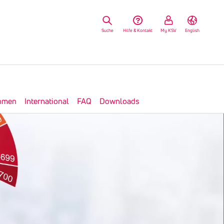
Suche
Hilfe & Kontakt
My KSV
English
hmen
International
FAQ
Downloads