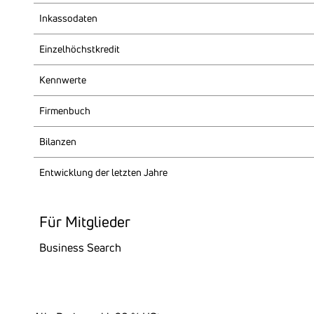
Inkas­so­daten
Einzel­höchst­kredit
Kenn­werte
Firmen­buch
Bilanzen
Entwick­lung der letzten Jahre
Für Mitglieder
Busi­ness Search