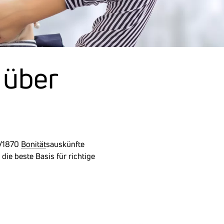
g über
SV1870
Bonität
sauskünfte
die beste Basis für richtige