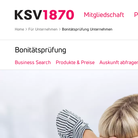
Direkt
zum
Mitgliedschaft
P
Inhalt
Home
Für Unternehmen
Bonitätsprüfung Unternehmen
Boni­täts­prü­fung
Business Search
Produkte & Preise
Auskunft abfrage