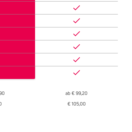
,90
ab € 99,20
0
€ 105,00