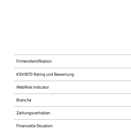
Firmen­iden­ti­fi­ka­tion
KSV1870 Rating und Bewer­tung
WebRisk Indi­cator
Branche
Zahlungs­ver­halten
Finan­zi­elle Situa­tion