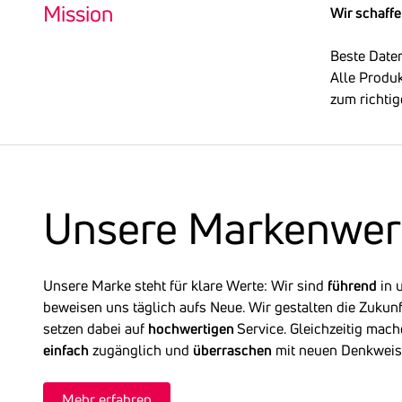
bei ihrem w
Mission
treibt 
Wir schaff
In unserer 
sich al
verantwort
Beste Daten
unterst
Alle Produk
und trä
All unser 
zum richtig
die Gläubig
entwick
bündeln wir
Der KSV18
setzt a
Stimme in d
umfasse
Expertenwi
schafft
Education-I
ist als
Wissens
Unsere Marken­wer
finanziell
wirtscha
ermögli
Verschuldu
Auskünf
Unsere Marke steht für klare Werte: Wir sind
führend
in 
verarbe
beweisen uns täglich aufs Neue. Wir gestalten die Zukun
nachvol
setzen dabei auf
hochwertigen
Service.
Gleichzeitig mac
verscha
einfach
zugänglich und
überraschen
mit neuen Denkwei
reduzie
Mehr erfahren
unterst