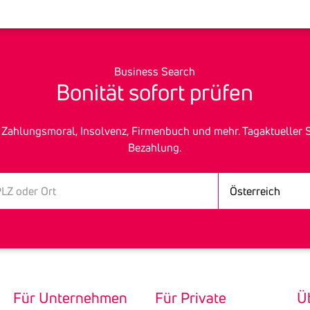
Business Search
Bonität sofort prüfen
h­lungs­mo­ral, In­sol­venz, Fir­men­buch und mehr. Tagak­tu­elle
Bezah­lung.
Land
Für Unternehmen
Für Private
Ü