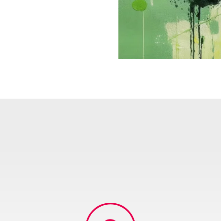
kte zu erschließen.
ür rasche und unkomplizierte Compliance-Prüfung.
eine Mitglieder und Kunden auf höchstem Niveau und empfiehlt
e nach konkretem Bedarf.