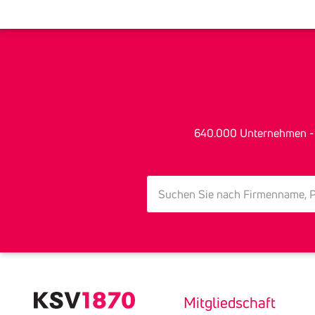
640.000 Unter­nehmen - Za
search
Mitgliedschaft