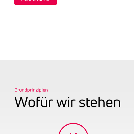
und Mär
sorgt f
berät s
Produkt
Grundprinzipien
Wofür wir stehen