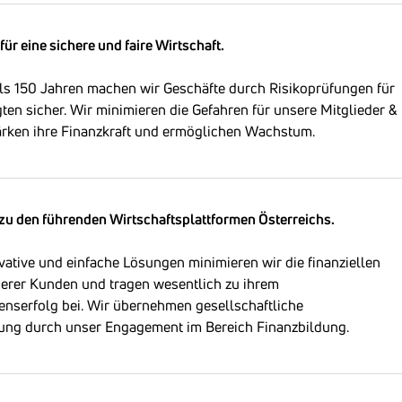
für eine sichere und faire Wirtschaft.
als 150 Jahren machen wir Geschäfte durch Risikoprüfungen für
igten sicher. Wir minimieren die Gefahren für unsere Mitglieder &
ärken ihre Finanzkraft und ermöglichen Wachstum.
n
Forderung
en sorgen wir für spürbare Rückflüsse, denn es ist
rzeugung, dass erbrachte Leistungen auch bezahlt werden
täglich vermitteln wir zwischen den Interessen der Beteiligten,
zu den führenden Wirtschaftsplattformen Österreichs.
Transparenz durch Information und erarbeiten tragfähige
tets im Einklang mit den Erfordernissen des Datenschutzes.
ative und einfache Lösungen minimieren wir die finanziellen
serer Kunden und tragen wesentlich zu ihrem
etreuung von Insolvenzen halten wir den Wirtschaftskreislauf
nserfolg bei. Wir übernehmen gesellschaftliche
läubiger bekommen Zahlungen, Sanierungen werden auf den
ung durch unser Engagement im Bereich Finanzbildung.
t und Arbeitsplätze gesichert. Wir glauben an die zweite
redlich gescheiterte Unternehmer, denn viele sind bei einem
70
lauf erfolgreich. Verschuldete Privatpersonen unterstützen wir