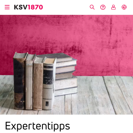
Direkt
zum
Suche
Hilfe &
My
English
Inhalt
Kontakt
KSV
Exper­ten­tipps