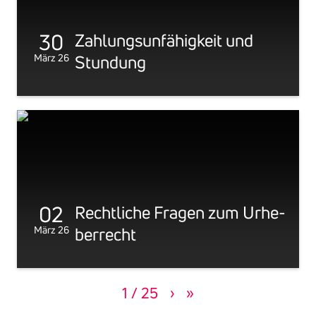
30
Zahlungs­un­fä­hig­keit und
März 26
Stun­dung
02
Recht­liche Fragen zum Urhe­
März 26
ber­recht
Seitennummerierung
1 / 25
Nächste
›
Letzte
»
Seite
Seite