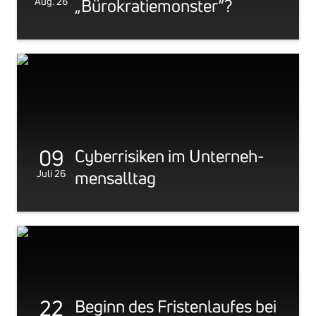
Aug. 26
„Büro­kra­tie­monster“?
09
Cyber­ri­siken im Unter­neh­
Juli 26
mens­alltag
22
Beginn des Fris­ten­laufes bei