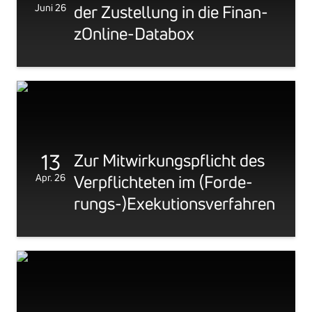
Juni 26
der Zustel­lung in die Finan­
zOn­line-Databox
13
Zur Mitwir­kungs­pflicht des
Apr. 26
Verpflich­teten im (Forde­
rungs-)Exeku­ti­ons­ver­fahren