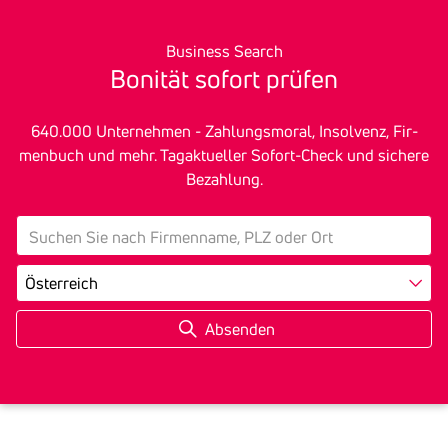
Business Search
Bonität sofort prüfen
640.000 Unter­nehmen - Zah­lungs­mo­ral, In­sol­venz, Fir­
men­buch und mehr. Tagak­tu­eller Sofort-Check und sichere
Bezah­lung.
search
Land