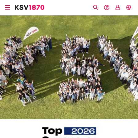
Direkt
zum
Suche
Hilfe &
My
English
Inhalt
Kontakt
KSV