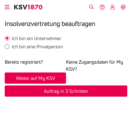
Direkt
zum
Suche
Hilfe &
My
English
Inhalt
Kontakt
KSV
Insol­venz­ver­tre­tung beauf­tragen
Ich bin ein Unternehmer
Ich bin eine Privatperson
Bereits registriert?
Keine Zugangsdaten für My
KSV?
Weiter auf My KSV
Auftrag in 3 Schritten