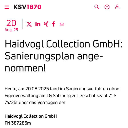
Direkt
zum
Suche
Hilfe &
My
Inhalt
Kontakt
KSV
20
twitter
linkedin
xing
facebook
email
Aug. 25
Haid­vogl Collec­tion GmbH:
Sanie­rungs­plan ange­
nommen!
Heute, am 20.08.2025 fand im Sanierungsverfahren ohne
Eigenverwaltung am LG Salzburg zur Geschäftszahl 71 S
74/25t über das Vermögen der
Haidvogl Collection GmbH
FN 387285m