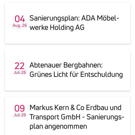
04
Sanie­rungs­plan: ADA Möbel­
Aug. 26
werke Holding AG
22
Abten­auer Berg­bahnen:
Juli 26
Grünes Licht für Entschul­dung
09
Markus Kern & Co Erdbau und
Juli 26
Trans­port GmbH - Sanie­rungs­
plan ange­nommen