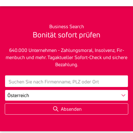
Business Search
Bonität sofort prüfen
640.000 Unter­nehmen - Zah­lungs­mo­ral, In­sol­venz, Fir­
men­buch und mehr. Tagak­tu­eller Sofort-Check und sichere
Bezah­lung.
search
Land