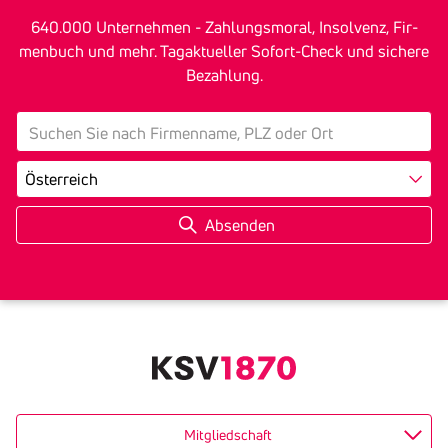
640.000 Unter­nehmen - Zah­lungs­mo­ral, In­sol­venz, Fir­
men­buch und mehr. Tagak­tu­eller Sofort-Check und sichere
Bezah­lung.
search
Land
Mitgliedschaft