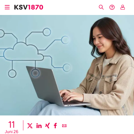
Direkt
zum
Suche
Hilfe &
My
Inhalt
Kontakt
KSV
11
twitter
linkedin
xing
facebook
email
Juni 26