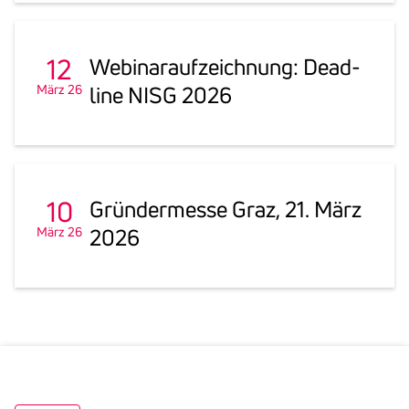
12
Webi­nar­auf­zeich­nung: Dead­
März 26
line NISG 2026
10
Grün­der­messe Graz, 21. März
März 26
2026