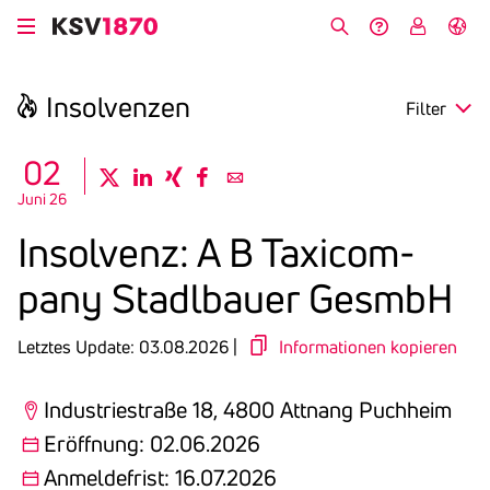
Direkt
zum
Suche
Hilfe &
My
English
Inhalt
Kontakt
KSV
Insol­venzen
Filter
search
02
twitter
linkedin
xing
facebook
email
Juni 26
Region
Insol­venz: A B Taxi­com­
Eröffnung
pany Stadl­bauer GesmbH
Anmeldefrist
Letztes Update: 03.08.2026 |
Informationen kopieren
Industriestraße 18, 4800 Attnang Puchheim
Eröffnung: 02.06.2026
Anmeldefrist: 16.07.2026