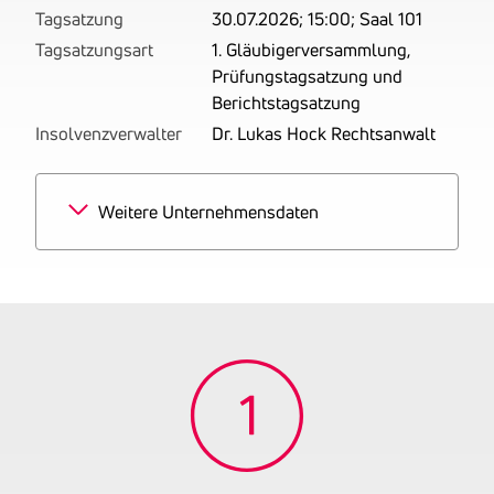
Tagsatzung
30.07.2026; 15:00; Saal 101
Tagsatzungsart
1. Gläubigerversammlung,
Prüfungstagsatzung und
Berichtstagsatzung
Insolvenzverwalter
Dr. Lukas Hock Rechtsanwalt
Weitere Unternehmensdaten
Branchen
80% Personenbeförderung
mit Fahrzeug mit Fahrer
auf Abruf
20% Güterbeförderung im
Straßenverkehr
Tätigkeitsbereich
Betrieben wird das
Taxigewerbe (auch
Krankentransporte und
Flughafentransfer