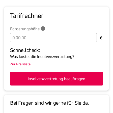
Tarif­rechner
Forderungshöhe
Bitte
€
geben
Sie
Schnell­check:
hier
Was kostet die Insolvenzvertretung?
die
Zur Preisliste
Summe
aller
offenen
Insolvenzvertretung beauftragen
Forderungen
an
den
Schuldner
Bei Fragen sind wir gerne für Sie da.
inklusive