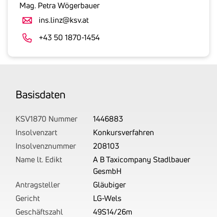
gesetzlicher
Mag. Petra Wögerbauer
Umsatzsteuer
ins.linz@ksv.at
an.
Der
+43 50 1870-1454
tatsächlich
angemeldete
Betrag
wird
Basis­daten
von
uns
auf
KSV1870 Nummer
1446883
Basis
Insolvenzart
Konkursverfahren
Ihrer
Insolvenznummer
208103
Unterlagen
Name lt. Edikt
A B Taxicompany Stadlbauer
rechtlich
GesmbH
korrekt
Antragsteller
Gläubiger
erhoben.
Gericht
LG-Wels
Geschäftszahl
49S14/26m