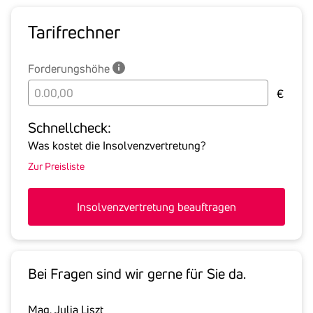
Tarif­rechner
Forderungshöhe
Bitte
€
geben
Sie
Schnell­check:
hier
Was kostet die Insolvenzvertretung?
die
Zur Preisliste
Summe
aller
offenen
Insolvenzvertretung beauftragen
Forderungen
an
den
Schuldner
Bei Fragen sind wir gerne für Sie da.
inklusive
gesetzlicher
Mag. Julia Liszt