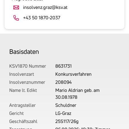
Umsatzsteuer
insolvenz.graz@ksv.at
an.
Der
+43 50 1870-2037
tatsächlich
angemeldete
Betrag
wird
Basis­daten
von
uns
auf
KSV1870 Nummer
8631731
Basis
Insolvenzart
Konkursverfahren
Ihrer
Insolvenznummer
208094
Unterlagen
Name lt. Edikt
Mario Aldrian geb. am
rechtlich
30.08.1978
korrekt
Antragsteller
Schuldner
erhoben.
Gericht
LG-Graz
Geschäftszahl
25S117/26g