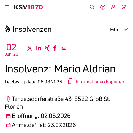
Direkt
zum
Suche
Hilfe &
My
English
Inhalt
Kontakt
KSV
Insol­venzen
Filter
search
02
twitter
linkedin
xing
facebook
email
Juni 26
Region
Insol­venz: Mario Aldrian
Eröffnung
Letztes Update: 06.08.2026 |
Informationen kopieren
Anmeldefrist
Tanzelsdorferstraße 43, 8522 Groß St.
Florian
Eröffnung: 02.06.2026
Anmeldefrist: 23.07.2026