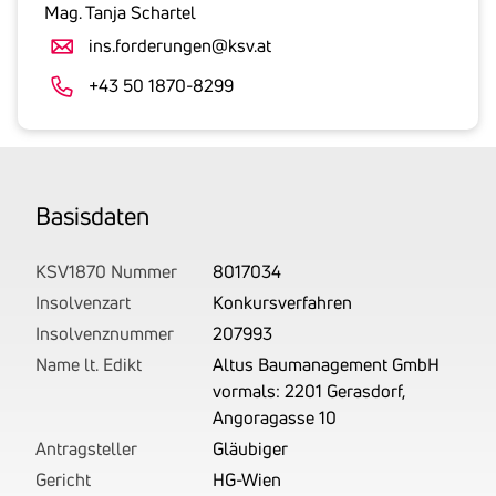
gesetzlicher
Mag. Tanja Schartel
Umsatzsteuer
ins.forderungen@ksv.at
an.
Der
+43 50 1870-8299
tatsächlich
angemeldete
Betrag
wird
Basis­daten
von
uns
auf
KSV1870 Nummer
8017034
Basis
Insolvenzart
Konkursverfahren
Ihrer
Insolvenznummer
207993
Unterlagen
Name lt. Edikt
Altus Baumanagement GmbH
rechtlich
vormals: 2201 Gerasdorf,
korrekt
Angoragasse 10
erhoben.
Antragsteller
Gläubiger
Gericht
HG-Wien