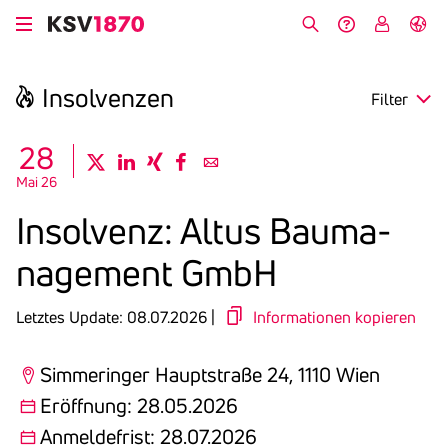
Direkt
zum
Suche
Hilfe &
My
English
Inhalt
Kontakt
KSV
Insol­venzen
Filter
search
28
twitter
linkedin
xing
facebook
email
Mai 26
Region
Insol­venz: Altus Bauma­
Eröffnung
nage­ment GmbH
Anmeldefrist
Letztes Update: 08.07.2026 |
Informationen kopieren
Simmeringer Hauptstraße 24, 1110 Wien
Eröffnung: 28.05.2026
Anmeldefrist: 28.07.2026