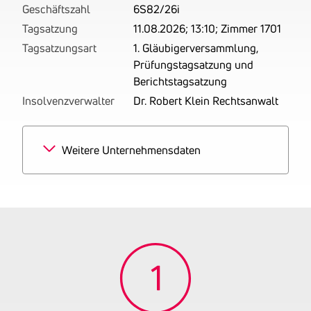
Geschäftszahl
6S82/26i
Tagsatzung
11.08.2026; 13:10; Zimmer 1701
Tagsatzungsart
1. Gläubigerversammlung,
Prüfungstagsatzung und
Berichtstagsatzung
Insolvenzverwalter
Dr. Robert Klein Rechtsanwalt
Weitere Unternehmensdaten
Branchen
100% Hochbau
Tätigkeitsbereich
zuletzt: Man ist als
Baugewerbetreibender
tätig.
Gründungsjahr
2021
Firmenbuchnummer
FN 548817 i
UID-Nummer
ATU76496212