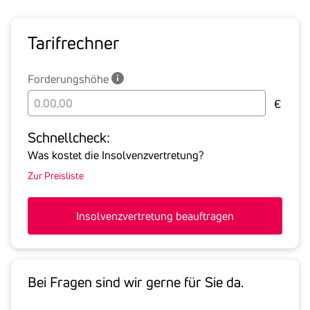
Tarif­rechner
Forderungshöhe
Bitte
€
geben
Sie
Schnell­check:
hier
Was kostet die Insolvenzvertretung?
die
Zur Preisliste
Summe
aller
offenen
Insolvenzvertretung beauftragen
Forderungen
an
den
Schuldner
Bei Fragen sind wir gerne für Sie da.
inklusive