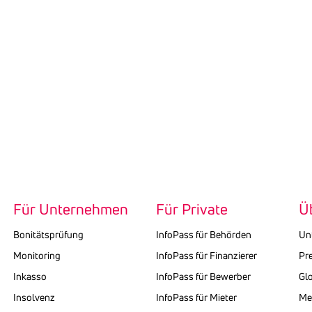
Für Unternehmen
Für Private
Ü
Bonitätsprüfung
InfoPass für Behörden
Un
Monitoring
InfoPass für Finanzierer
Pr
Inkasso
InfoPass für Bewerber
Gl
Insolvenz
InfoPass für Mieter
Med