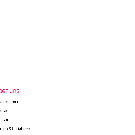
ber uns
ternehmen
esse
ossar
ien & Initiativen