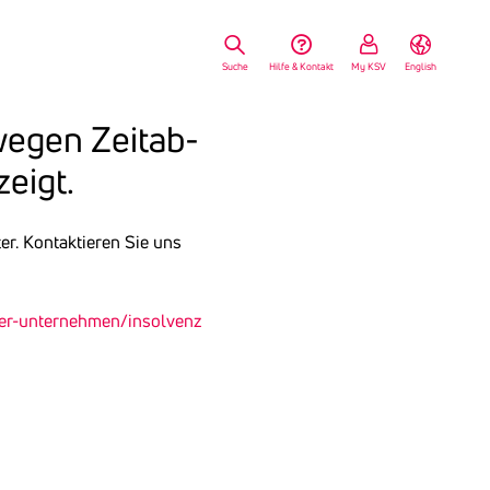
Suche
Hilfe & Kontakt
My KSV
English
 wegen Zeit­ab­
zeigt.
r. Kontaktieren Sie uns
uer-unternehmen/insolvenz