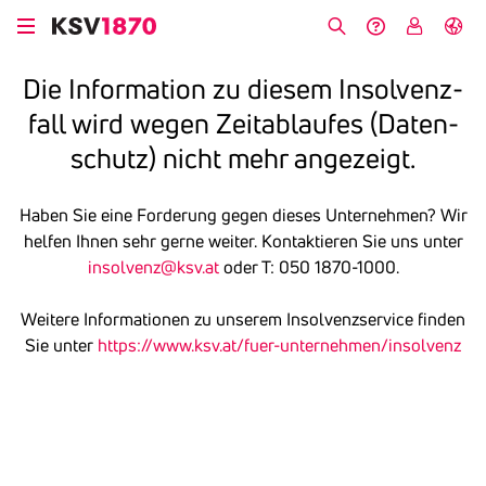
Skip
to
Search
Help &
My
German
main
Contact
KSV
Die Infor­ma­tion zu diesem Insol­venz­
content
fall wird wegen Zeit­ab­laufes (Daten­
schutz) nicht mehr ange­zeigt.
Haben Sie eine Forderung gegen dieses Unternehmen? Wir
helfen Ihnen sehr gerne weiter. Kontaktieren Sie uns unter
insolvenz@ksv.at
oder T: 050 1870-1000.
Weitere Informationen zu unserem Insolvenzservice finden
Sie unter
https://www.ksv.at/fuer-unternehmen/insolvenz