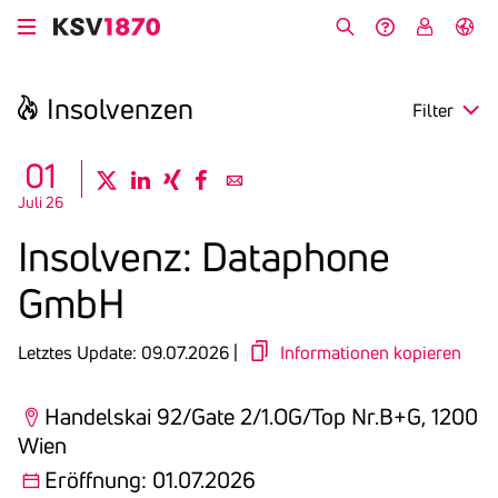
Direkt
zum
Suche
Hilfe &
My
English
Inhalt
Kontakt
KSV
Insol­venzen
Filter
search
01
twitter
linkedin
xing
facebook
email
Juli 26
Region
Insol­venz: Data­phone
Eröffnung
GmbH
Anmeldefrist
Letztes Update: 09.07.2026 |
Informationen kopieren
Handelskai 92/Gate 2/1.OG/Top Nr.B+G, 1200
Wien
Eröffnung: 01.07.2026