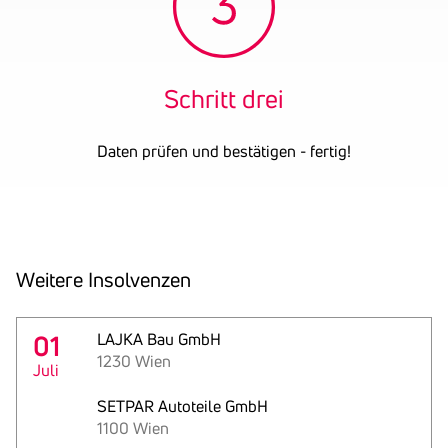
UID-Nummer
ATU44140504
OENB-Nummer
2111314
Datum der letzten
31.12.2024
Bilanz
Schritt drei
Ehemalige
"Retailers BC" Verkaufs-
Firmennamen
und Ver-
Daten prüfen und bestätigen - fertig!
marktungsges.m.b.H.
RHG
Immobilienvermietung
GmbH
Flow Concept Software
Weitere Insol­venzen
Beratung GmbH
"Retailers BC" Verkaufs- u.
Ver- marktungsges.m.b.H.
01
LAJKA Bau GmbH
1230 Wien
Juli
SETPAR Autoteile GmbH
1100 Wien