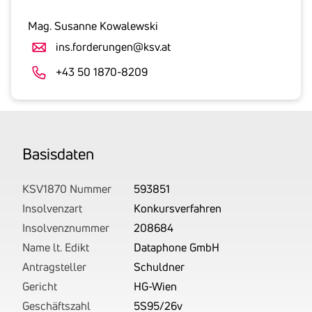
inklusive
gesetzlicher
Mag. Susanne Kowalewski
Umsatzsteuer
ins.forderungen@ksv.at
an.
Der
+43 50 1870-8209
tatsächlich
angemeldete
Betrag
wird
Basis­daten
von
uns
auf
KSV1870 Nummer
593851
Basis
Insolvenzart
Konkursverfahren
Ihrer
Insolvenznummer
208684
Unterlagen
Name lt. Edikt
Dataphone GmbH
rechtlich
Antragsteller
Schuldner
korrekt
Gericht
HG-Wien
erhoben.
Geschäftszahl
5S95/26v