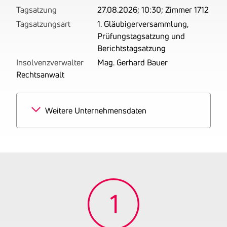
Tagsatzung
27.08.2026; 10:30; Zimmer 1712
Tagsatzungsart
1. Gläubigerversammlung,
Prüfungstagsatzung und
Berichtstagsatzung
Insolvenzverwalter
Mag. Gerhard Bauer
Rechtsanwalt
Weitere Unternehmensdaten
Branchen
80% Erbringung von
sonstigen
Dienstleistungen der
Informationstechnologie
10% Großhandel mit
Geräten der Informations-
und
Kommunikationstechnik