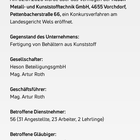
Metall
Metall- und Kunststofftechnik GmbH, 4655 Vorchdorf,
10% Herstellung von
Pettenbacherstraße 66,
ein Konkursverfahren am
Sammelbehältern, Tanks u.
Landesgericht Wels eröffnet.
ä. Behältern aus Metall
10% Großhandel mit
Gegenstand des Unternehmens:
sonstigen Maschinen und
Fertigung von Behältern aus Kunststoff
Ausrüstungen a.n.g.
Tätigkeitsbereich
zuletzt: Betrieben werden
Gesellschafter:
Entwicklung, Produktion
Heson BeteiligungsgmbH
und Vermarktung von
Mag. Artur Roth
ortsfesten Anlagen und
mobilen Geräten für
Geschäftsführer:
Transport, Lagerung und
Mag. Artur Roth
Entsorgung aus Metall
und Kunststoff. Im
Betroffene Dienstnehmer:
Metallbereich handelt es
56 (31 Angestellte, 23 Arbeiter, 2 Lehrlinge)
sich dabei um
Regalsysteme, Transport-
Betroffene Gläubiger:
und Lagerbehälter sowie