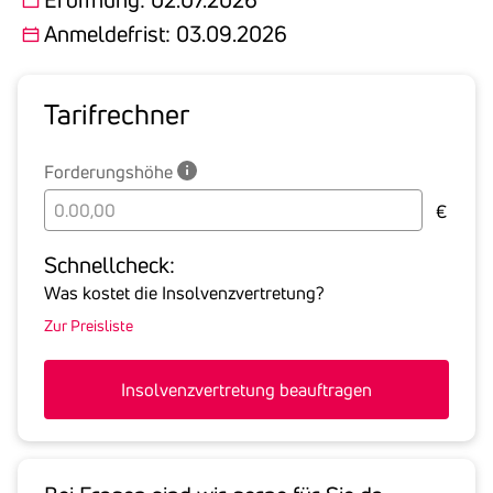
Anmeldefrist: 03.09.2026
Tarif­rechner
Forderungshöhe
Bitte
€
geben
Sie
Schnell­check:
hier
Was kostet die Insolvenzvertretung?
die
Zur Preisliste
Summe
aller
offenen
Insolvenzvertretung beauftragen
Forderungen
an
den
Schuldner