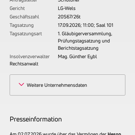
Gericht
LG-Wels
Geschäftszahl
20S67/26t
Tagsatzung
17.09.2026; 11:00; Saal 101
Tagsatzungsart
1. Gläubigerversammlung,
Prüfungstagsatzung und
Berichtstagsatzung
Insolvenzverwalter
Mag. Günther Eybl
Rechtsanwalt
Weitere Unternehmensdaten
Branchen
40% Herstellung von
sonstigen Kunststoffwaren
40% Herstellung von
Pres­se­infor­ma­tion
Fässern, Trommeln, Dosen,
Eimern u. ä. Behältern aus
Am 02.07.2026 wurde über das Vermögen der
Heson