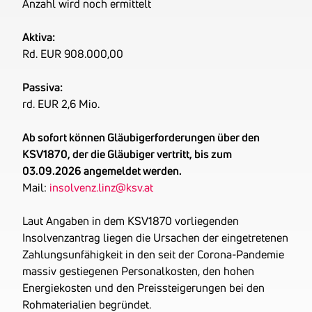
Anzahl wird noch ermittelt
Entsorgungs- und
Recyclingbehälter. Im
Aktiva:
Kunststoffbereich bietet
Rd. EUR 908.000,00
man Behälter und Tanks,
Abluft- und sonstige
Passiva:
Rohrleitungssysteme,
rd. EUR 2,6 Mio.
Apparate- und
Sonderbehälter sowie
Ab sofort können Gläubigerforderungen über den
Spezialanlagen an.
KSV1870, der die Gläubiger vertritt, bis zum
Gründungsjahr
1944
03.09.2026 angemeldet werden.
Firmenbuchnummer
FN 406599 s
Mail:
insolvenz.linz@ksv.at
UID-Nummer
ATU68613299
OENB-Nummer
17130751
Laut Angaben in dem KSV1870 vorliegenden
Insolvenzantrag liegen die Ursachen der eingetretenen
Datum der letzten
31.12.2024
Zahlungsunfähigkeit in den seit der Corona-Pandemie
Bilanz
massiv gestiegenen Personalkosten, den hohen
Ehemalige
Heson Neu GmbH
Energiekosten und den Preissteigerungen bei den
Firmennamen
Rohmaterialien begründet.