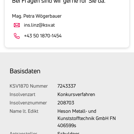
Bei Fragen sind wir gerne für Sie da.
inklusive
gesetzlicher
Mag. Petra Wögerbauer
Umsatzsteuer
ins.linz@ksv.at
an.
Der
+43 50 1870-1454
tatsächlich
angemeldete
Betrag
wird
Basis­daten
von
uns
auf
KSV1870 Nummer
7243337
Basis
Insolvenzart
Konkursverfahren
Ihrer
Insolvenznummer
208703
Unterlagen
Name lt. Edikt
Heson Metall- und
rechtlich
Kunststofftechnik GmbH FN
korrekt
406599s
erhoben.
Antragsteller
Schuldner