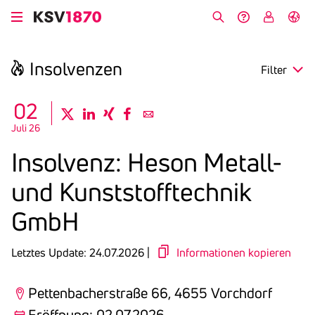
Direkt
zum
Suche
Hilfe &
My
English
Inhalt
Kontakt
KSV
Insol­venzen
Filter
search
02
twitter
linkedin
xing
facebook
email
Juli 26
Region
Insol­venz: Heson Metall-
Eröffnung
und Kunst­stoff­technik
Anmeldefrist
GmbH
Letztes Update: 24.07.2026 |
Informationen kopieren
Pettenbacherstraße 66, 4655 Vorchdorf
Eröffnung: 02.07.2026