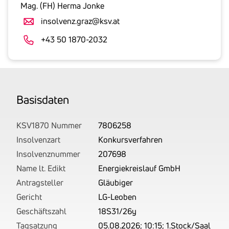
gesetzlicher
Mag. (FH) Herma Jonke
Umsatzsteuer
insolvenz.graz@ksv.at
an.
Der
+43 50 1870-2032
tatsächlich
angemeldete
Betrag
wird
Basis­daten
von
uns
auf
KSV1870 Nummer
7806258
Basis
Insolvenzart
Konkursverfahren
Ihrer
Insolvenznummer
207698
Unterlagen
Name lt. Edikt
Energiekreislauf GmbH
rechtlich
Antragsteller
Gläubiger
korrekt
Gericht
LG-Leoben
erhoben.
Geschäftszahl
18S31/26y
Tagsatzung
05.08.2026; 10:15; 1.Stock/Saal