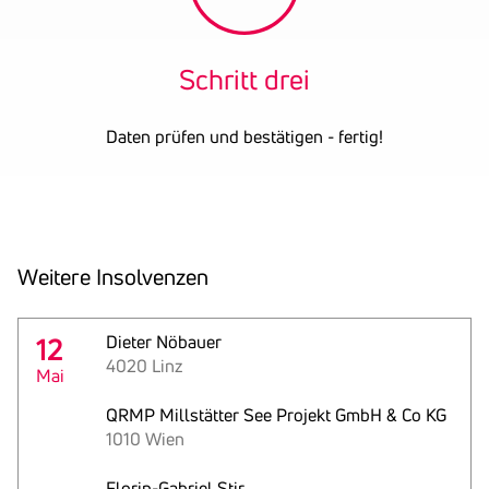
Handel und der Montage
von Photovoltaikanlagen.
Schritt drei
Gründungsjahr
2018
Firmenbuchnummer
FN 503718 m
Daten prüfen und bestätigen - fertig!
UID-Nummer
ATU73840935
OENB-Nummer
23598735
Datum der letzten
31.12.2024
Bilanz
Weitere Insol­venzen
12
Dieter Nöbauer
4020 Linz
Mai
QRMP Millstätter See Projekt GmbH & Co KG
1010 Wien
Florin-Gabriel Stir