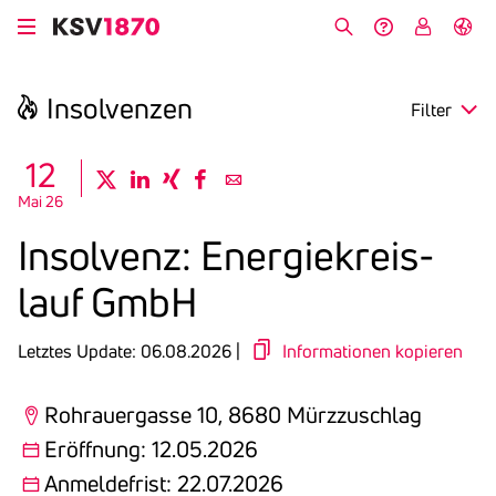
Direkt
zum
Suche
Hilfe &
My
English
Inhalt
Kontakt
KSV
Insol­venzen
Filter
search
12
twitter
linkedin
xing
facebook
email
Mai 26
Region
Insol­venz: Ener­gie­kreis­
Eröffnung
lauf GmbH
Anmeldefrist
Letztes Update: 06.08.2026 |
Informationen kopieren
Rohrauergasse 10, 8680 Mürzzuschlag
Eröffnung: 12.05.2026
Anmeldefrist: 22.07.2026