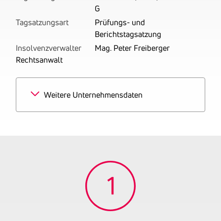
G
Tagsatzungsart
Prüfungs- und
Berichtstagsatzung
Insolvenzverwalter
Mag. Peter Freiberger
Rechtsanwalt
Weitere Unternehmensdaten
Branchen
70% Elektrizitätserzeugung
aus nicht erneuerbaren
Energieträgern
10%
Unternehmensberatung
10% Sonstiger
Einzelhandel mit Waren
verschiedener Art
10%