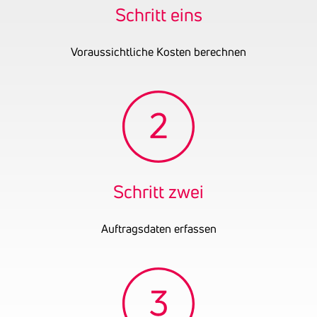
Beteiligungsgesellschaften
Schritt eins
Tätigkeitsbereich
Betrieben wird die
Erzeugung von
Voraussichtliche Kosten berechnen
erneuerbarem Strom. Seit
01.07.2020 besteht die
Gewerbeberechtigung
lautend auf
Unternehmensberatung
einschließlich der
Unternehmensorganisation.
Seit 02.11.2022 besteht das
Schritt zwei
Handelsgewerbe mit
Ausnahme der
reglementierten
Auftragsdaten erfassen
Handelsgewerbe und
Handelsagent (LG
Versand-, Internet- und
allgemeiner Handel). Man
befasst sich mit dem