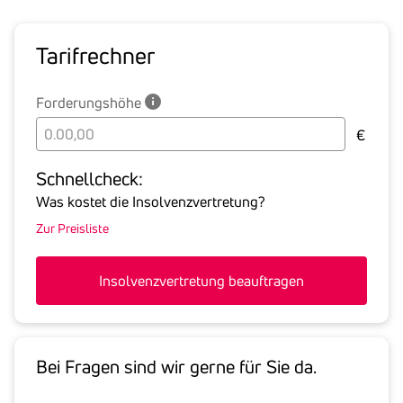
Tarif­rechner
Forderungshöhe
Bitte
€
geben
Sie
Schnell­check:
hier
Was kostet die Insolvenzvertretung?
die
Zur Preisliste
Summe
aller
offenen
Insolvenzvertretung beauftragen
Forderungen
an
den
Schuldner
Bei Fragen sind wir gerne für Sie da.
inklusive