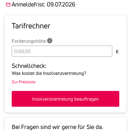
Anmeldefrist: 09.07.2026
Tarif­rechner
Forderungshöhe
Bitte
€
geben
Sie
Schnell­check:
hier
Was kostet die Insolvenzvertretung?
die
Zur Preisliste
Summe
aller
offenen
Insolvenzvertretung beauftragen
Forderungen
an
den
Schuldner
Bei Fragen sind wir gerne für Sie da.