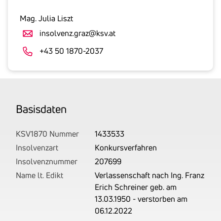
inklusive
gesetzlicher
Mag. Julia Liszt
Umsatzsteuer
insolvenz.graz@ksv.at
an.
Der
+43 50 1870-2037
tatsächlich
angemeldete
Betrag
wird
Basis­daten
von
uns
auf
KSV1870 Nummer
1433533
Basis
Insolvenzart
Konkursverfahren
Ihrer
Insolvenznummer
207699
Unterlagen
Name lt. Edikt
Verlassenschaft nach Ing. Franz
rechtlich
Erich Schreiner geb. am
korrekt
13.03.1950 - verstorben am
erhoben.
06.12.2022