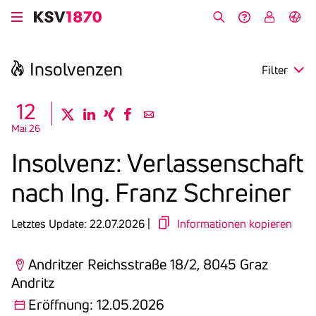
Direkt
zum
Suche
Hilfe &
My
English
Inhalt
Kontakt
KSV
Insol­venzen
Filter
search
12
twitter
linkedin
xing
facebook
email
Mai 26
Region
Insol­venz: Verlas­sen­schaft
Eröffnung
nach Ing. Franz Schreiner
Anmeldefrist
Letztes Update: 22.07.2026 |
Informationen kopieren
Andritzer Reichsstraße 18/2, 8045 Graz
Andritz
Eröffnung: 12.05.2026