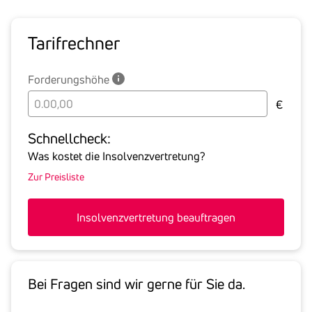
Tarif­rechner
Forderungshöhe
Bitte
€
geben
Sie
Schnell­check:
hier
Was kostet die Insolvenzvertretung?
die
Zur Preisliste
Summe
aller
offenen
Insolvenzvertretung beauftragen
Forderungen
an
den
Schuldner
Bei Fragen sind wir gerne für Sie da.
inklusive