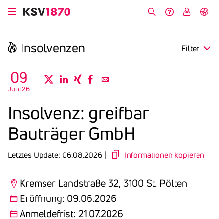
Direkt
zum
Suche
Hilfe &
My
English
Inhalt
Kontakt
KSV
Insol­venzen
Filter
search
09
twitter
linkedin
xing
facebook
email
Juni 26
Region
Insol­venz: greifbar
Eröffnung
Bauträger GmbH
Anmeldefrist
Letztes Update: 06.08.2026 |
Informationen kopieren
Kremser Landstraße 32, 3100 St. Pölten
Eröffnung: 09.06.2026
Anmeldefrist: 21.07.2026