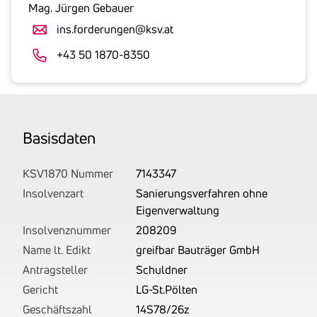
gesetzlicher
Mag. Jürgen Gebauer
Umsatzsteuer
ins.forderungen@ksv.at
an.
Der
+43 50 1870-8350
tatsächlich
angemeldete
Betrag
wird
Basis­daten
von
uns
auf
KSV1870 Nummer
7143347
Basis
Insolvenzart
Sanierungsverfahren ohne
Ihrer
Eigenverwaltung
Unterlagen
Insolvenznummer
208209
rechtlich
Name lt. Edikt
greifbar Bauträger GmbH
korrekt
Antragsteller
Schuldner
erhoben.
Gericht
LG-St.Pölten
Geschäftszahl
14S78/26z