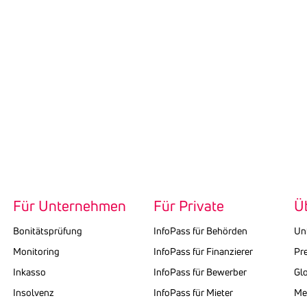
Für Unternehmen
Für Private
Ü
Bonitätsprüfung
InfoPass für Behörden
Un
Monitoring
InfoPass für Finanzierer
Pr
Inkasso
InfoPass für Bewerber
Gl
Insolvenz
InfoPass für Mieter
Med