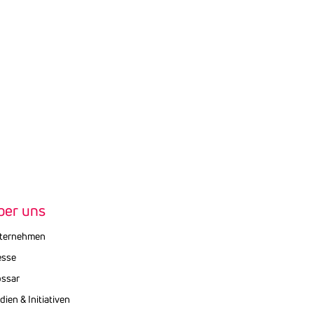
ber uns
ternehmen
esse
ossar
ien & Initiativen