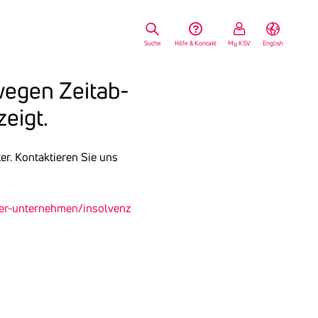
Suche
Hilfe & Kontakt
My KSV
English
 wegen Zeit­ab­
zeigt.
r. Kontaktieren Sie uns
uer-unternehmen/insolvenz