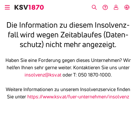
Direkt
zum
Suche
Hilfe &
My
English
Inhalt
Kontakt
KSV
Die Infor­ma­tion zu diesem Insol­venz­
fall wird wegen Zeit­ab­laufes (Daten­
schutz) nicht mehr ange­zeigt.
Haben Sie eine Forderung gegen dieses Unternehmen? Wir
helfen Ihnen sehr gerne weiter. Kontaktieren Sie uns unter
insolvenz@ksv.at
oder T: 050 1870-1000.
Weitere Informationen zu unserem Insolvenzservice finden
Sie unter
https://www.ksv.at/fuer-unternehmen/insolvenz