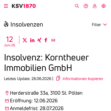
Direkt
zum
Suche
Hilfe &
My
English
Inhalt
Kontakt
KSV
Insol­venzen
Filter
search
12
twitter
linkedin
xing
facebook
email
Juni 26
Region
Insol­venz: Korn­theuer
Eröffnung
Immo­bi­lien GmbH
Anmeldefrist
Letztes Update: 26.06.2026 |
Informationen kopieren
Herderstraße 33a, 3100 St. Pölten
Eröffnung: 12.06.2026
Anmeldefrist: 28.07.2026