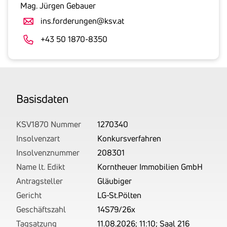
gesetzlicher
Mag. Jürgen Gebauer
Umsatzsteuer
ins.forderungen@ksv.at
an.
Der
+43 50 1870-8350
tatsächlich
angemeldete
Betrag
wird
Basis­daten
von
uns
auf
KSV1870 Nummer
1270340
Basis
Insolvenzart
Konkursverfahren
Ihrer
Insolvenznummer
208301
Unterlagen
Name lt. Edikt
Korntheuer Immobilien GmbH
rechtlich
Antragsteller
Gläubiger
korrekt
Gericht
LG-St.Pölten
erhoben.
Geschäftszahl
14S79/26x
Tagsatzung
11.08.2026; 11:10; Saal 216