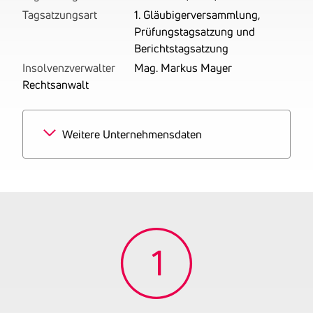
Tagsatzungsart
1. Gläubigerversammlung,
Prüfungstagsatzung und
Berichtstagsatzung
Insolvenzverwalter
Mag. Markus Mayer
Rechtsanwalt
Weitere Unternehmensdaten
Branchen
100% Hochbau
Tätigkeitsbereich
zuletzt: Betrieben wird das
ausführende Baugewerbe.
Gründungsjahr
2003
Firmenbuchnummer
FN 232600 i
UID-Nummer
ATU56972119
OENB-Nummer
5820332
Datum der letzten
31.12.2025