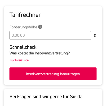
Tarif­rechner
Forderungshöhe
Bitte
€
geben
Sie
Schnell­check:
hier
Was kostet die Insolvenzvertretung?
die
Zur Preisliste
Summe
aller
offenen
Insolvenzvertretung beauftragen
Forderungen
an
den
Schuldner
Bei Fragen sind wir gerne für Sie da.
inklusive