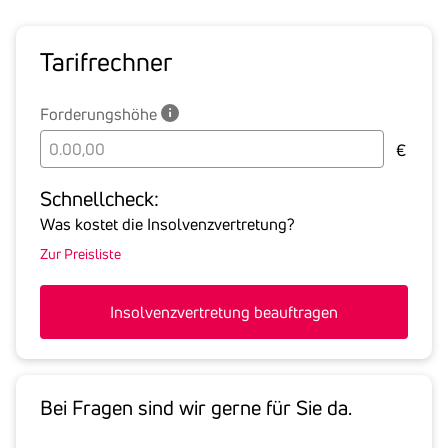
Tarif­rechner
Forderungshöhe
Bitte
€
geben
Sie
Schnell­check:
hier
Was kostet die Insolvenzvertretung?
die
Zur Preisliste
Summe
aller
offenen
Insolvenzvertretung beauftragen
Forderungen
an
den
Schuldner
Bei Fragen sind wir gerne für Sie da.
inklusive