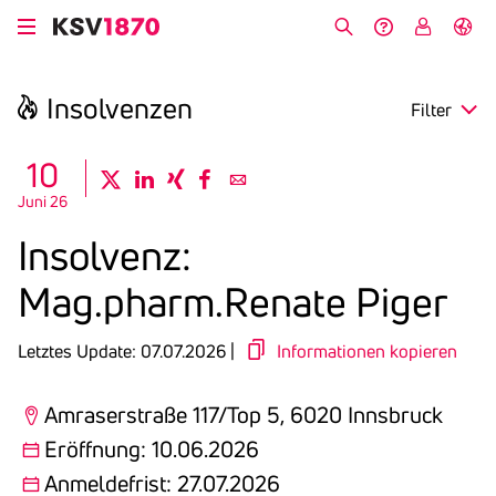
Direkt
zum
Suche
Hilfe &
My
English
Inhalt
Kontakt
KSV
Insol­venzen
Filter
search
10
twitter
linkedin
xing
facebook
email
Juni 26
Region
Insol­venz:
Eröffnung
Mag.pharm.Renate Piger
Anmeldefrist
Letztes Update: 07.07.2026 |
Informationen kopieren
Amraserstraße 117/Top 5, 6020 Innsbruck
Eröffnung: 10.06.2026
Anmeldefrist: 27.07.2026