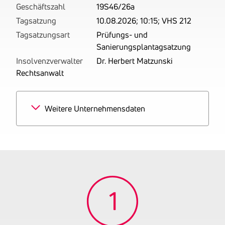
Geschäftszahl
19S46/26a
Tagsatzung
10.08.2026; 10:15; VHS 212
Tagsatzungsart
Prüfungs- und
Sanierungsplantagsatzung
Insolvenzverwalter
Dr. Herbert Matzunski
Rechtsanwalt
Weitere Unternehmensdaten
Branchen
100% Erbringung von
sonstigen überwiegend
persönlichen
Dienstleistungen a.n.g.
Tätigkeitsbereich
zuletzt:
Ehemalige
Mag.pharm.Renate Piger
Firmennamen