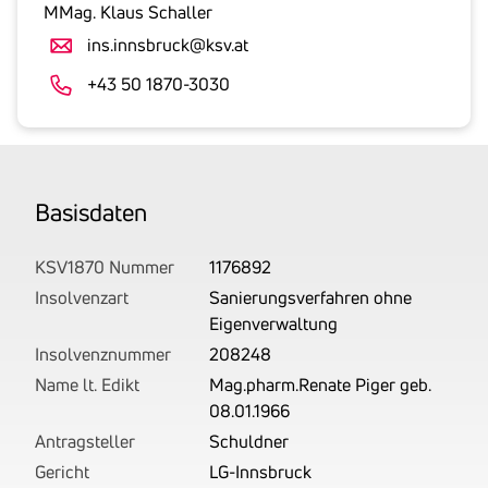
gesetzlicher
MMag. Klaus Schaller
Umsatzsteuer
ins.innsbruck@ksv.at
an.
Der
+43 50 1870-3030
tatsächlich
angemeldete
Betrag
wird
Basis­daten
von
uns
auf
KSV1870 Nummer
1176892
Basis
Insolvenzart
Sanierungsverfahren ohne
Ihrer
Eigenverwaltung
Unterlagen
Insolvenznummer
208248
rechtlich
Name lt. Edikt
Mag.pharm.Renate Piger geb.
korrekt
08.01.1966
erhoben.
Antragsteller
Schuldner
Gericht
LG-Innsbruck