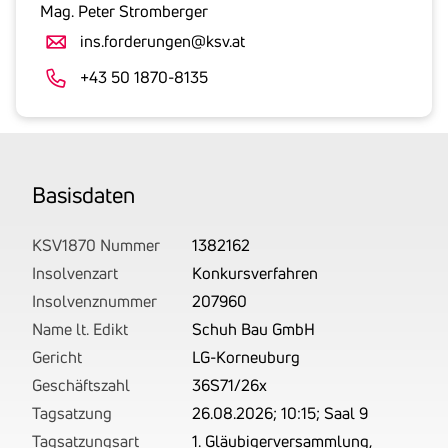
gesetzlicher
Mag. Peter Stromberger
Umsatzsteuer
ins.forderungen@ksv.at
an.
Der
+43 50 1870-8135
tatsächlich
angemeldete
Betrag
wird
Basis­daten
von
uns
auf
KSV1870 Nummer
1382162
Basis
Insolvenzart
Konkursverfahren
Ihrer
Insolvenznummer
207960
Unterlagen
Name lt. Edikt
Schuh Bau GmbH
rechtlich
Gericht
LG-Korneuburg
korrekt
Geschäftszahl
36S71/26x
erhoben.
Tagsatzung
26.08.2026; 10:15; Saal 9
Tagsatzungsart
1. Gläubigerversammlung,