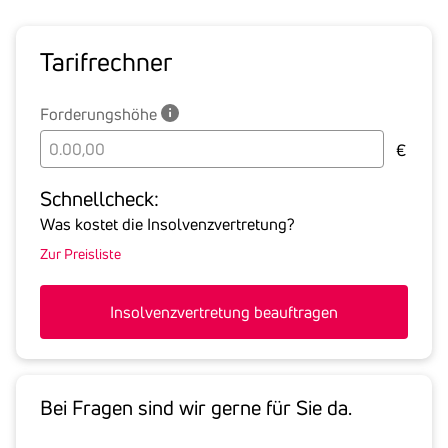
Tarif­rechner
Forderungshöhe
Bitte
€
geben
Sie
Schnell­check:
hier
Was kostet die Insolvenzvertretung?
die
Zur Preisliste
Summe
aller
offenen
Insolvenzvertretung beauftragen
Forderungen
an
den
Schuldner
Bei Fragen sind wir gerne für Sie da.
inklusive