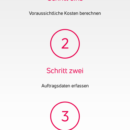
UID-Nummer
ATU61263402
Voraussichtliche Kosten berechnen
OENB-Nummer
6688217
Datum der letzten
31.12.2024
Bilanz
Ehemalige
Schuh Bau GmbH
Firmennamen
Schuh Bau GmbH in
Liquidation
Schritt zwei
Auftragsdaten erfassen