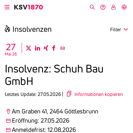
Direkt
zum
Suche
Hilfe &
My
English
Inhalt
Kontakt
KSV
Insol­venzen
Filter
search
27
twitter
linkedin
xing
facebook
email
Mai 26
Region
Insol­venz: Schuh Bau
Eröffnung
GmbH
Anmeldefrist
Letztes Update: 27.05.2026 |
Informationen kopieren
Am Graben 41, 2464 Göttlesbrunn
Eröffnung: 27.05.2026
Anmeldefrist: 12.08.2026