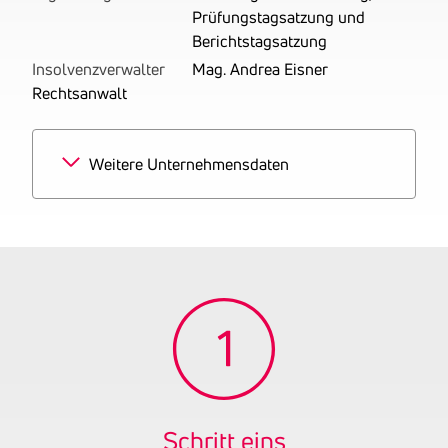
Prüfungstagsatzung und
Berichtstagsatzung
Insolvenzverwalter
Mag. Andrea Eisner
Rechtsanwalt
Weitere Unternehmensdaten
Branchen
50% Vermietung von
Baumaschinen und -
geräten
50% Hochbau
Tätigkeitsbereich
Betrieben werden ein
Baumeistergewerbe sowie
Vermietung von
Baumaschinen.
Gründungsjahr
2004
Schritt eins
Firmenbuchnummer
FN 255742 t