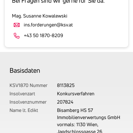
Bei Fragen sind wir gerne für Sie da.
inklusive
gesetzlicher
Mag. Susanne Kowalewski
Umsatzsteuer
ins.forderungen@ksv.at
an.
Der
+43 50 1870-8209
tatsächlich
angemeldete
Betrag
wird
Basis­daten
von
uns
auf
KSV1870 Nummer
8113825
Basis
Insolvenzart
Konkursverfahren
Ihrer
Insolvenznummer
207824
Unterlagen
Name lt. Edikt
Bisamberg HS 57
rechtlich
Immobilienverwertungs GmbH
korrekt
vormals: 1130 Wien,
erhoben.
Jagdschlossgasse 26