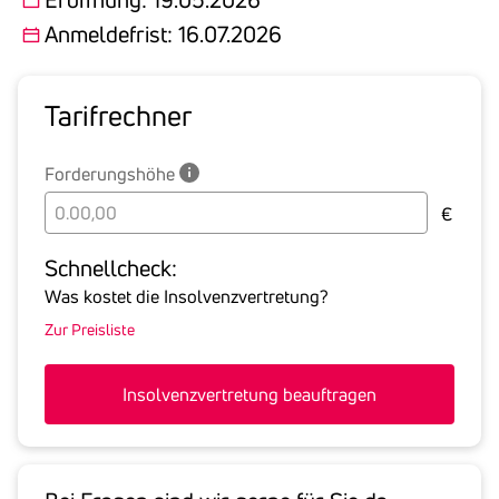
Anmeldefrist: 16.07.2026
Tarif­rechner
Forderungshöhe
Bitte
€
geben
Sie
Schnell­check:
hier
Was kostet die Insolvenzvertretung?
die
Zur Preisliste
Summe
aller
offenen
Insolvenzvertretung beauftragen
Forderungen
an
den
Schuldner