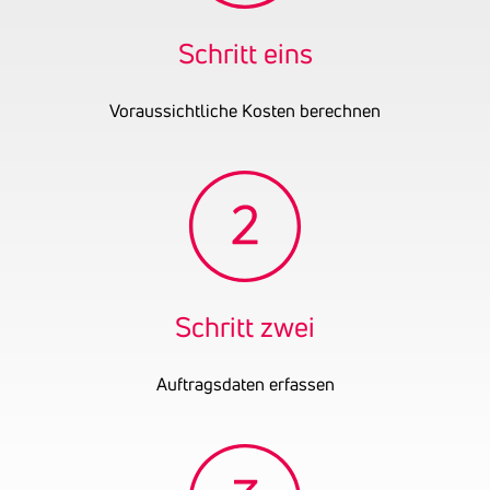
Gründungsjahr
2024
Schritt eins
Firmenbuchnummer
FN 630870 a
UID-Nummer
ATU81160618
Voraussichtliche Kosten berechnen
OENB-Nummer
31207421
Schritt zwei
Auftragsdaten erfassen