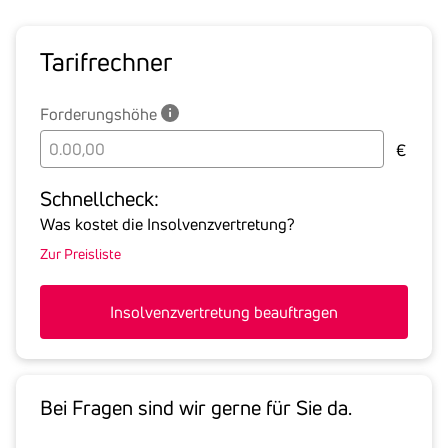
Tarif­rechner
Forderungshöhe
Bitte
€
geben
Sie
Schnell­check:
hier
Was kostet die Insolvenzvertretung?
die
Zur Preisliste
Summe
aller
offenen
Insolvenzvertretung beauftragen
Forderungen
an
den
Schuldner
Bei Fragen sind wir gerne für Sie da.
inklusive