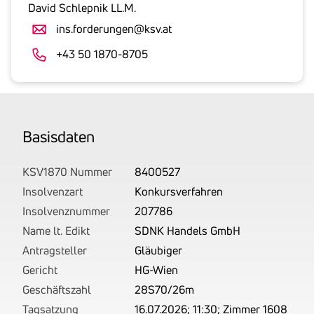
gesetzlicher
David Schlepnik LL.M.
Umsatzsteuer
ins.forderungen@ksv.at
an.
Der
+43 50 1870-8705
tatsächlich
angemeldete
Betrag
wird
Basis­daten
von
uns
auf
KSV1870 Nummer
8400527
Basis
Insolvenzart
Konkursverfahren
Ihrer
Insolvenznummer
207786
Unterlagen
Name lt. Edikt
SDNK Handels GmbH
rechtlich
Antragsteller
Gläubiger
korrekt
Gericht
HG-Wien
erhoben.
Geschäftszahl
28S70/26m
Tagsatzung
16.07.2026; 11:30; Zimmer 1608