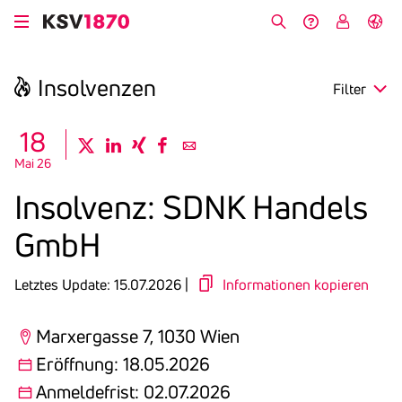
Direkt
zum
Suche
Hilfe &
My
English
Inhalt
Kontakt
KSV
Insol­venzen
Filter
search
18
twitter
linkedin
xing
facebook
email
Mai 26
Region
Insol­venz: SDNK Handels
Eröffnung
GmbH
Anmeldefrist
Letztes Update: 15.07.2026 |
Informationen kopieren
Marxergasse 7, 1030 Wien
Eröffnung: 18.05.2026
Anmeldefrist: 02.07.2026