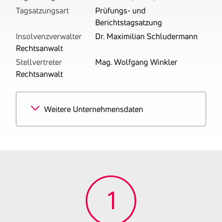
Tagsatzungsart
Prüfungs- und
Berichtstagsatzung
Insolvenzverwalter
Dr. Maximilian Schludermann
Rechtsanwalt
Stellvertreter
Mag. Wolfgang Winkler
Rechtsanwalt
Weitere Unternehmensdaten
Branchen
50% Einzelhandel mit
sonstigen Nahrungs- und
Genussmitteln
50% Großhandel mit
sonstigen Nahrungs- und
Genussmitteln
Tätigkeitsbereich
Betrieben wird der Handel
mit Lebensmitteln.