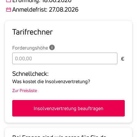
Anmeldefrist: 27.08.2026
Tarif­rechner
Forderungshöhe
Bitte
€
geben
Sie
Schnell­check:
hier
Was kostet die Insolvenzvertretung?
die
Zur Preisliste
Summe
aller
offenen
Insolvenzvertretung beauftragen
Forderungen
an
den
Schuldner