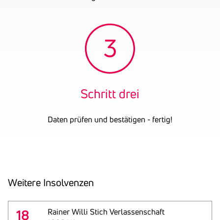
Firmenbuchnummer
FN 53607 i
UID-Nummer
ATU44286401
OENB-Nummer
1081640
Datum der letzten
30.09.2024
Bilanz
Schritt drei
Daten prüfen und bestätigen - fertig!
Weitere Insol­venzen
18
Rainer Willi Stich Verlassenschaft