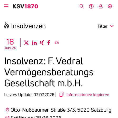
Direkt
zum
Suche
Hilfe &
My
English
Inhalt
Kontakt
KSV
Insol­venzen
Filter
search
18
twitter
linkedin
xing
facebook
email
Juni 26
Region
Insol­venz: F. Vedral
Eröffnung
Vermö­gens­be­ra­tungs
Anmeldefrist
Gesell­schaft m.b.H.
Letztes Update: 03.07.2026 |
Informationen kopieren
Otto-Nußbaumer-Straße 3/3, 5020 Salzburg
Eröffnung: 18.06.2026