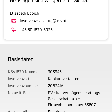
Bei Fragen sind wir gerne für Sie da.
inklusive
gesetzlicher
Elisabeth Eppich
Umsatzsteuer
insolvenz.salzburg@ksv.at
an.
Der
+43 50 1870-5023
tatsächlich
angemeldete
Betrag
wird
Basis­daten
von
uns
auf
KSV1870 Nummer
303943
Basis
Insolvenzart
Konkursverfahren
Ihrer
Insolvenznummer
208241A
Unterlagen
Name lt. Edikt
F.Vedral Vermögensberatungs
rechtlich
Gesellschaft m.b.H.
korrekt
Firmenbuchnummer 53607i
erhoben.
Antragsteller
Schuldner