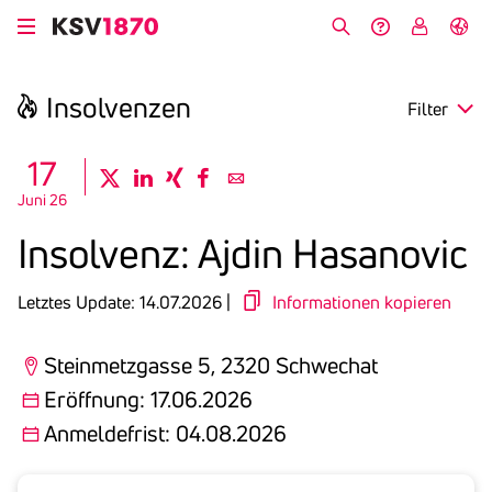
Direkt
zum
Suche
Hilfe &
My
English
Inhalt
Kontakt
KSV
Insol­venzen
Filter
search
17
twitter
linkedin
xing
facebook
email
Juni 26
Region
Insol­venz: Ajdin Hasa­novic
Eröffnung
Letztes Update: 14.07.2026 |
Informationen kopieren
Anmeldefrist
Steinmetzgasse 5, 2320 Schwechat
Eröffnung: 17.06.2026
Anmeldefrist: 04.08.2026