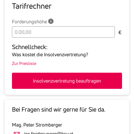
Tarif­rechner
Forderungshöhe
Bitte
€
geben
Sie
Schnell­check:
hier
Was kostet die Insolvenzvertretung?
die
Zur Preisliste
Summe
aller
offenen
Insolvenzvertretung beauftragen
Forderungen
an
den
Schuldner
Bei Fragen sind wir gerne für Sie da.
inklusive
gesetzlicher
Mag. Peter Stromberger
Umsatzsteuer
ins.forderungen@ksv.at