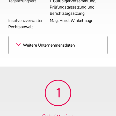
Tagsatzungsart
1. Gläubigerversammlung,
Prüfungstagsatzung und
Berichtstagsatzung
Insolvenzverwalter
Mag. Horst Winkelmayr
Rechtsanwalt
Weitere Unternehmensdaten
Branchen
100% Hausmeisterdienste
Tätigkeitsbereich
zuletzt: Hausbetreuung,
bestehend in der
Durchführung einfacher
Reinigungstätigkeiten
einschließlich
objektbezogener einfacher
Wartungstätigkeiten
Gründungsjahr
2025