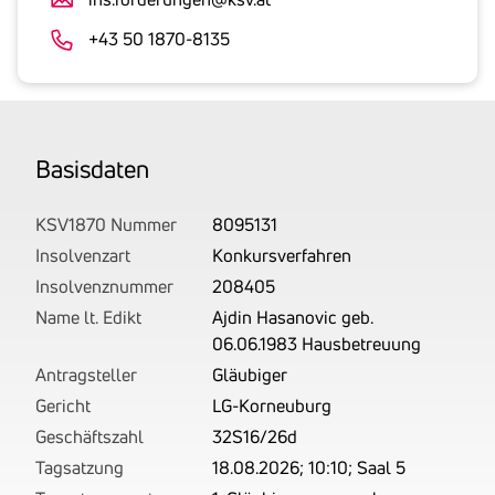
an.
Der
+43 50 1870-8135
tatsächlich
angemeldete
Betrag
wird
Basis­daten
von
uns
auf
KSV1870 Nummer
8095131
Basis
Insolvenzart
Konkursverfahren
Ihrer
Insolvenznummer
208405
Unterlagen
Name lt. Edikt
Ajdin Hasanovic geb.
rechtlich
06.06.1983 Hausbetreuung
korrekt
Antragsteller
Gläubiger
erhoben.
Gericht
LG-Korneuburg
Geschäftszahl
32S16/26d
Tagsatzung
18.08.2026; 10:10; Saal 5