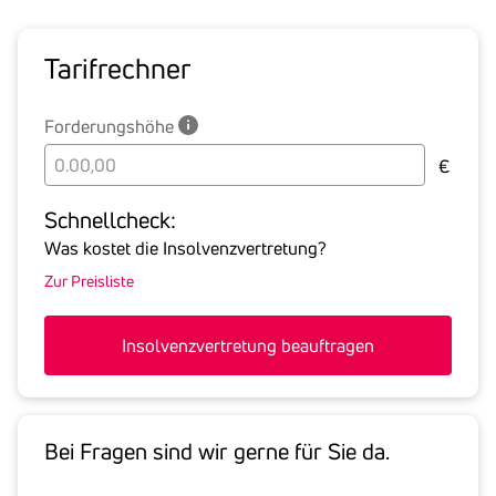
Tarif­rechner
Forderungshöhe
Bitte
€
geben
Sie
Schnell­check:
hier
Was kostet die Insolvenzvertretung?
die
Zur Preisliste
Summe
aller
offenen
Insolvenzvertretung beauftragen
Forderungen
an
den
Schuldner
Bei Fragen sind wir gerne für Sie da.
inklusive