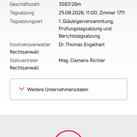
Geschäftszahl
3S67/26m
Tagsatzung
25.08.2026; 11:00; Zimmer 1711
Tagsatzungsart
1. Gläubigerversammlung,
Prüfungstagsatzung und
Berichtstagsatzung
Insolvenzverwalter
Dr. Thomas Engelhart
Rechtsanwalt
Stellvertreter
Mag. Clemens Richter
Rechtsanwalt
Weitere Unternehmensdaten
Branchen
50% Einzelhandel mit
sonstigen Neuwaren a.n.g.
50% Tätigkeiten von
Ingenieurbüros
Tätigkeitsbereich
Von 14.04.2008 bis