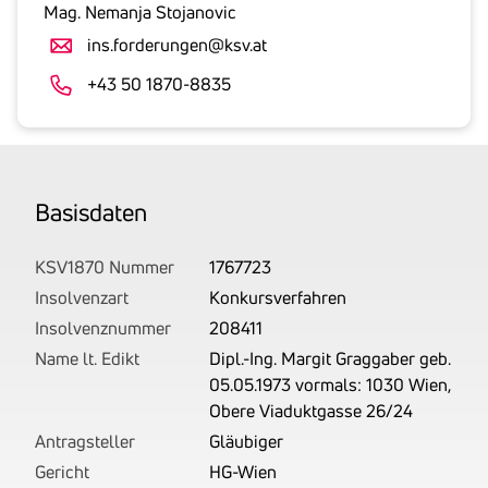
gesetzlicher
Mag. Nemanja Stojanovic
Umsatzsteuer
ins.forderungen@ksv.at
an.
Der
+43 50 1870-8835
tatsächlich
angemeldete
Betrag
wird
Basis­daten
von
uns
auf
KSV1870 Nummer
1767723
Basis
Insolvenzart
Konkursverfahren
Ihrer
Insolvenznummer
208411
Unterlagen
Name lt. Edikt
Dipl.-Ing. Margit Graggaber geb.
rechtlich
05.05.1973 vormals: 1030 Wien,
korrekt
Obere Viaduktgasse 26/24
erhoben.
Antragsteller
Gläubiger
Gericht
HG-Wien