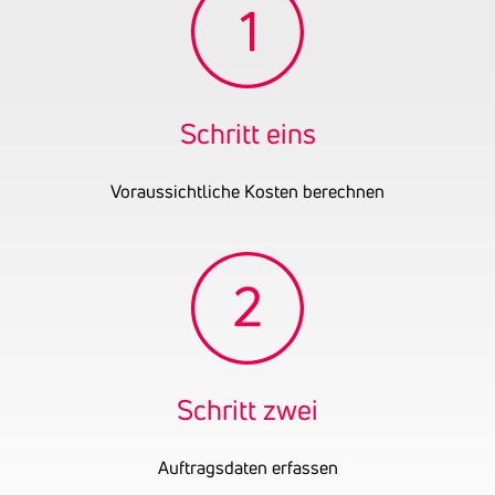
04.08.2010 bestand ein
Gewerbe lautend auf
Anfertigen von
technischen Zeichnungen.
Von 18.12.2012 bis
Schritt eins
04.02.2015 war sie
Inhaberin bei der keeey
Voraussichtliche Kosten berechnen
food e.U. Von 01.01.2013
bis 31.12.2014 bestand ein
Gewerbe lautend auf
Handel.
Gründungsjahr
2008
Schritt zwei
Auftragsdaten erfassen