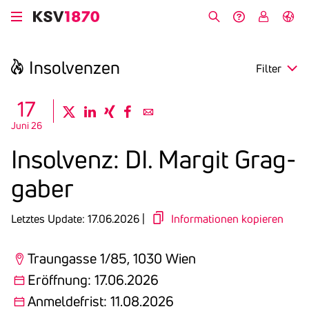
Direkt
zum
Suche
Hilfe &
My
English
Inhalt
Kontakt
KSV
Insol­venzen
Filter
search
17
twitter
linkedin
xing
facebook
email
Juni 26
Region
Insol­venz: DI. Margit Grag­
Eröffnung
gaber
Anmeldefrist
Letztes Update: 17.06.2026 |
Informationen kopieren
Traungasse 1/85, 1030 Wien
Eröffnung: 17.06.2026
Anmeldefrist: 11.08.2026