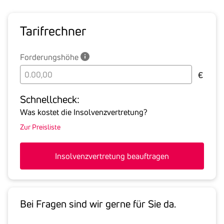
Tarif­rechner
Forderungshöhe
Bitte
€
geben
Sie
Schnell­check:
hier
Was kostet die Insolvenzvertretung?
die
Zur Preisliste
Summe
aller
offenen
Insolvenzvertretung beauftragen
Forderungen
an
den
Schuldner
Bei Fragen sind wir gerne für Sie da.
inklusive