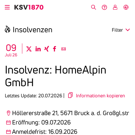
Direkt
zum
Suche
Hilfe &
My
English
Inhalt
Kontakt
KSV
Insol­venzen
Filter
search
09
twitter
linkedin
xing
facebook
email
Juli 26
Region
Insol­venz: Home­Alpin
Eröffnung
GmbH
Anmeldefrist
Letztes Update: 20.07.2026 |
Informationen kopieren
Höllererstraße 21, 5671 Bruck a. d. Großgl.str
Eröffnung: 09.07.2026
Anmeldefrist: 16.09.2026