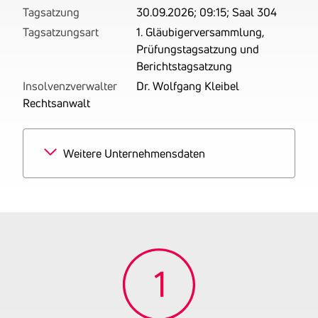
Tagsatzung
30.09.2026; 09:15; Saal 304
Tagsatzungsart
1. Gläubigerversammlung,
Prüfungstagsatzung und
Berichtstagsatzung
Insolvenzverwalter
Dr. Wolfgang Kleibel
Rechtsanwalt
Weitere Unternehmensdaten
Branchen
100% Erschließung von
Grundstücken; Bauträger
Tätigkeitsbereich
zuletzt: Betrieben wird das
Bauträgergewerbe.
Gründungsjahr
2017
Firmenbuchnummer
FN 477539 p
UID-Nummer
ATU72711327