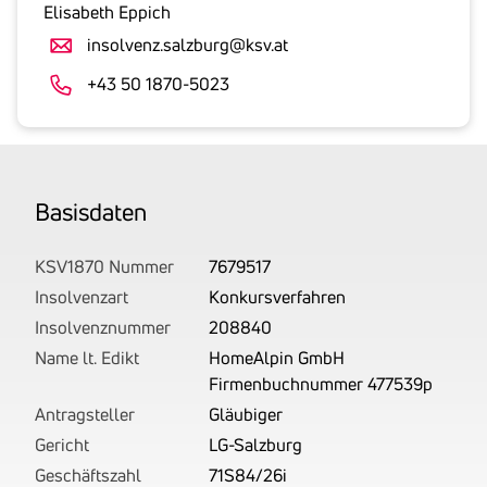
gesetzlicher
Elisabeth Eppich
Umsatzsteuer
insolvenz.salzburg@ksv.at
an.
Der
+43 50 1870-5023
tatsächlich
angemeldete
Betrag
wird
Basis­daten
von
uns
auf
KSV1870 Nummer
7679517
Basis
Insolvenzart
Konkursverfahren
Ihrer
Insolvenznummer
208840
Unterlagen
Name lt. Edikt
HomeAlpin GmbH
rechtlich
Firmenbuchnummer 477539p
korrekt
Antragsteller
Gläubiger
erhoben.
Gericht
LG-Salzburg
Geschäftszahl
71S84/26i