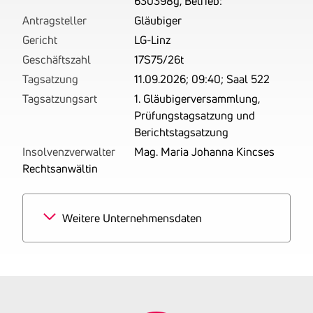
630398g, Betrieb:
Antragsteller
Gläubiger
Gericht
LG-Linz
Geschäftszahl
17S75/26t
Tagsatzung
11.09.2026; 09:40; Saal 522
Tagsatzungsart
1. Gläubigerversammlung,
Prüfungstagsatzung und
Berichtstagsatzung
Insolvenzverwalter
Mag. Maria Johanna Kincses
Rechtsanwältin
Weitere Unternehmensdaten
Branchen
100% Malerei und
Anstreicherei
Tätigkeitsbereich
Betrieben wird das Maler-
und Anstreichergewerbe.