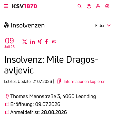
Direkt
zum
Suche
Hilfe &
My
English
Inhalt
Kontakt
KSV
Insol­venzen
Filter
search
09
twitter
linkedin
xing
facebook
email
Juli 26
Region
Insol­venz: Mile Drago­s­
Eröffnung
avljevic
Anmeldefrist
Letztes Update: 21.07.2026 |
Informationen kopieren
Thomas Mannstraße 3, 4060 Leonding
Eröffnung: 09.07.2026
Anmeldefrist: 28.08.2026