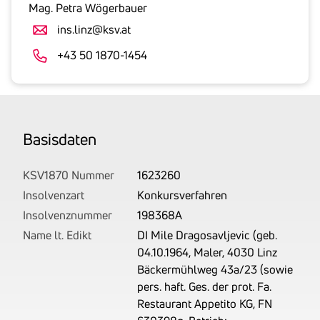
gesetzlicher
Mag. Petra Wögerbauer
Umsatzsteuer
ins.linz@ksv.at
an.
Der
+43 50 1870-1454
tatsächlich
angemeldete
Betrag
wird
Basis­daten
von
uns
auf
KSV1870 Nummer
1623260
Basis
Insolvenzart
Konkursverfahren
Ihrer
Insolvenznummer
198368A
Unterlagen
Name lt. Edikt
DI Mile Dragosavljevic (geb.
rechtlich
04.10.1964, Maler, 4030 Linz
korrekt
Bäckermühlweg 43a/23 (sowie
erhoben.
pers. haft. Ges. der prot. Fa.
Restaurant Appetito KG, FN