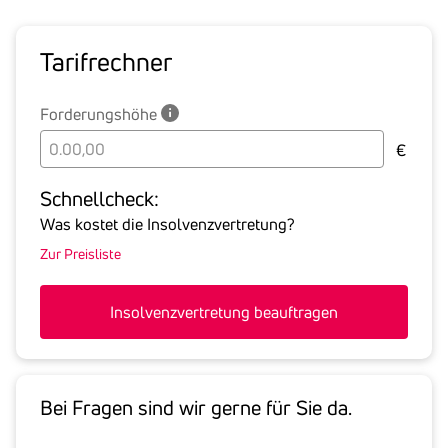
Tarif­rechner
Forderungshöhe
Bitte
€
geben
Sie
Schnell­check:
hier
Was kostet die Insolvenzvertretung?
die
Zur Preisliste
Summe
aller
offenen
Insolvenzvertretung beauftragen
Forderungen
an
den
Schuldner
Bei Fragen sind wir gerne für Sie da.
inklusive