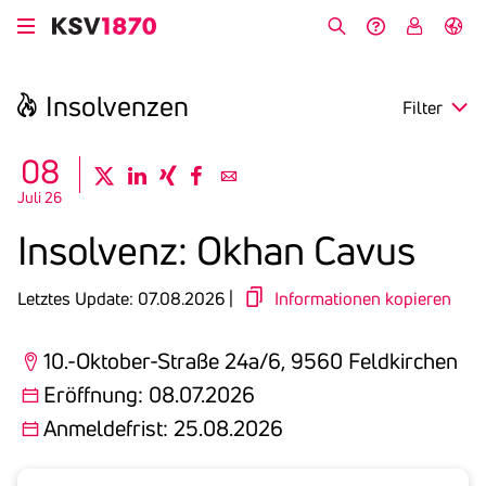
Direkt
zum
Suche
Hilfe &
My
English
Inhalt
Kontakt
KSV
Insol­venzen
Filter
search
08
twitter
linkedin
xing
facebook
email
Juli 26
Region
Insol­venz: Okhan Cavus
Eröffnung
Letztes Update: 07.08.2026 |
Informationen kopieren
Anmeldefrist
10.-Oktober-Straße 24a/6, 9560 Feldkirchen
Eröffnung: 08.07.2026
Anmeldefrist: 25.08.2026