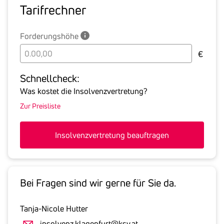
Tarif­rechner
Forderungshöhe
Bitte
€
geben
Sie
Schnell­check:
hier
Was kostet die Insolvenzvertretung?
die
Zur Preisliste
Summe
aller
offenen
Insolvenzvertretung beauftragen
Forderungen
an
den
Schuldner
Bei Fragen sind wir gerne für Sie da.
inklusive
gesetzlicher
Tanja-Nicole Hutter
Umsatzsteuer
insolvenz.klagenfurt@ksv.at