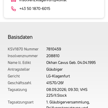
an.
Der
+43 50 1870-6015
tatsächlich
angemeldete
Betrag
wird
Basis­daten
von
uns
auf
KSV1870 Nummer
7810459
Basis
Insolvenznummer
208810
Ihrer
Name lt. Edikt
Okhan Cavus Geb. 04.04.1995
Unterlagen
Antragsteller
Gläubiger
rechtlich
Gericht
LG-Klagenfurt
korrekt
Geschäftszahl
41S70/26f
erhoben.
Tagsatzung
08.09.2026; 09:30; VHS
225/II.Stock
Tagsatzungsart
1. Gläubigerversammlung,
Prüfungstagsatzung und