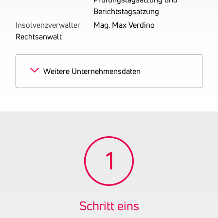
Berichtstagsatzung
Insolvenzverwalter
Mag. Max Verdino
Rechtsanwalt
Weitere Unternehmensdaten
Branchen
100% Restaurants und
Gaststätten
Tätigkeitsbereich
zuletzt: Betrieben wird ein
Restaurant (Lieferservice).
Es wird die Bezeichnung
Ötzis Fast Food verwendet.
Gründungsjahr
2018
UID-Nummer
ATU73481412
Ehemalige
Cavus Okhan
Schritt eins
Firmennamen