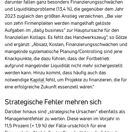
darunter fallen ganz besonders Finanzierungsschwächen
und Liquiditätsprobleme (13,4 %), die gegenüber dem Jahr
2023 zugleich den größten Anstieg verzeichnen. „Bei vier
von zehn Firmenpleiten werden mangelhaft gelöste
Aufgaben im „daily business“ zur Hauptursache für den
finanziellen Kollaps. Es fehlt das Handwerkszeug“, so Götze
und ergänzt: „Absatz, Kosten, Finanzierungsschwächen und
mangelnde systematische Planung/Controlling sind jene
Knackpunkte, die dazu führen, dass der Fortbetrieb
aufgrund mangelnder Liquidität nicht mehr sichergestellt
werden kann. Hinzu kommt, dass häufig auch das
notwendige
Kapital
fehlt, um Projekte zu finanzieren, die für
eine erfolgreiche Zukunft essenziell wären.“
Stra­te­gi­sche Fehler mehren sich
Darüber hinaus sind „strategische Ursachen“ ebenfalls als
Managementfehler zu werten. Diese waren im Vorjahr in
11,5 Prozent (+ 1,9 %) der Fälle ursächlich für eine