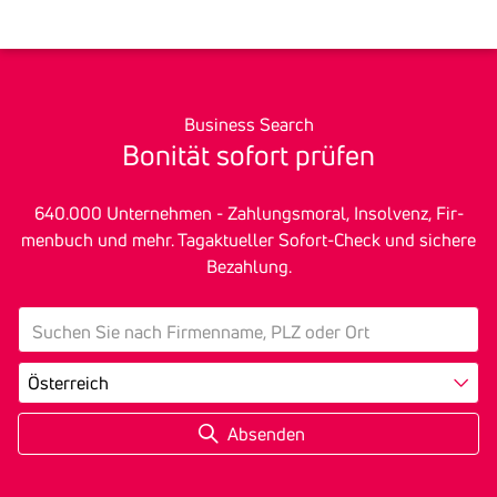
Business Search
Bonität sofort prüfen
640.000 Unter­nehmen - Zah­lungs­mo­ral, In­sol­venz, Fir­
men­buch und mehr. Tagak­tu­eller Sofort-Check und sichere
Bezah­lung.
search
Land