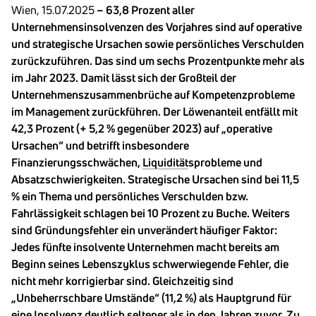
Wien, 15.07.2025
– 63,8 Prozent aller
Unternehmensinsolvenzen des Vorjahres sind auf operative
und strategische Ursachen sowie persönliches Verschulden
zurückzuführen. Das sind um sechs Prozentpunkte mehr als
im Jahr 2023. Damit lässt sich der Großteil der
Unternehmenszusammenbrüche auf Kompetenzprobleme
im Management zurückführen. Der Löwenanteil entfällt mit
42,3 Prozent (+ 5,2 % gegenüber 2023) auf „operative
Ursachen“ und betrifft insbesondere
Finanzierungsschwächen,
Liquidität
sprobleme und
Absatzschwierigkeiten. Strategische Ursachen sind bei 11,5
% ein Thema und persönliches Verschulden bzw.
Fahrlässigkeit schlagen bei 10 Prozent zu Buche. Weiters
sind Gründungsfehler ein unverändert häufiger Faktor:
Jedes fünfte insolvente Unternehmen macht bereits am
Beginn seines Lebenszyklus schwerwiegende Fehler, die
nicht mehr korrigierbar sind. Gleichzeitig sind
„Unbeherrschbare Umstände“ (11,2 %) als Hauptgrund für
eine Insolvenz deutlich seltener als in den Jahren zuvor. Zu