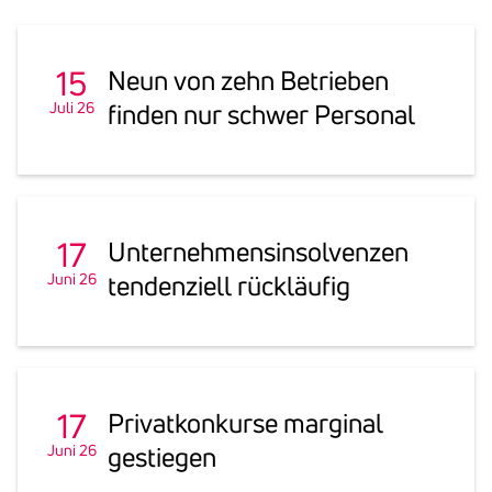
15
Neun von zehn Betrieben
Juli 26
finden nur schwer Personal
17
Unter­neh­mens­in­sol­venzen
Juni 26
tenden­ziell rück­läufig
17
Privat­kon­kurse marginal
Juni 26
gestiegen