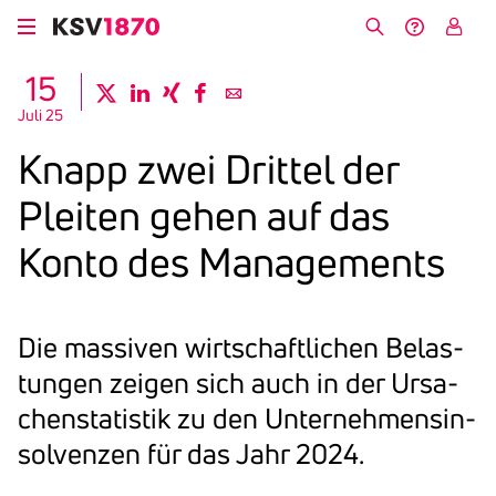
Direkt
zum
Suche
Hilfe &
My
Inhalt
Kontakt
KSV
15
twitter
linkedin
xing
facebook
email
Juli 25
Knapp zwei Drittel der
Pleiten gehen auf das
Konto des Manage­ments
Die massiven wirt­schaft­li­chen Belas­
tungen zeigen sich auch in der Ursa­
chen­sta­tistik zu den Unter­neh­mens­in­
sol­venzen für das Jahr 2024.