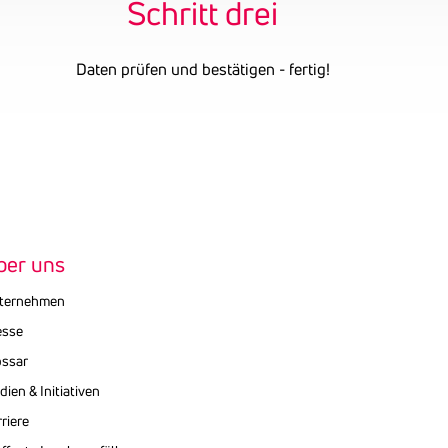
Schritt drei
Daten prüfen und bestätigen - fertig!
ber uns
ternehmen
esse
ossar
ien & Initiativen
riere