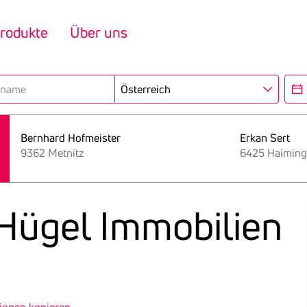
rodukte
Über uns
Region
Eröf
Bernhard Hofmeister
Erkan Sert
9362 Metnitz
6425 Haiming
7Hügel Immo­bi­lien