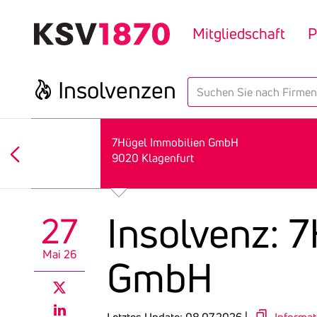
Direkt
zum
Mitgliedschaft
P
Inhalt
Insol­venzen
search
7Hügel Immobilien GmbH
9020 Klagenfurt
Insol­venz: 
27
Mai 26
GmbH
twitter