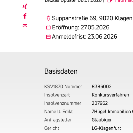
Letztes Update: 08.07.2026 |
Informat
linkedin
xing
Suppanstraße 69, 9020 Klagen
facebook
Eröffnung: 27.05.2026
email
Anmeldefrist: 23.06.2026
Basis­daten
KSV1870 Nummer
8386002
Insolvenzart
Konkursverfahren
Insolvenznummer
207962
Name lt. Edikt
7Hügel Immobilien
Antragsteller
Gläubiger
Gericht
LG-Klagenfurt