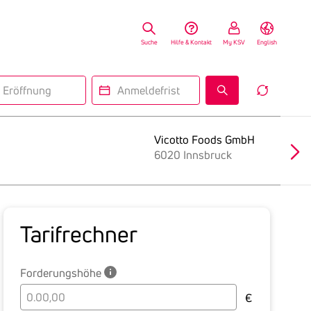
Suche
Hilfe & Kontakt
My KSV
English
fnung
Anmeldefrist
Reset
Insolv
Search
Form
Vicotto Foods GmbH
6020 Innsbruck
Tarif­rechner
Forderungshöhe
Bitte
€
geben