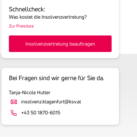
Sie
Schnell­check:
hier
Was kostet die Insolvenzvertretung?
die
Zur Preisliste
Summe
aller
offenen
Insolvenzvertretung beauftragen
Forderungen
an
den
Schuldner
Bei Fragen sind wir gerne für Sie da.
inklusive
gesetzlicher
Tanja-Nicole Hutter
Umsatzsteuer
an.
insolvenz.klagenfurt@ksv.at
Der
+43 50 1870-6015
tatsächlich
angemeldete
Betrag