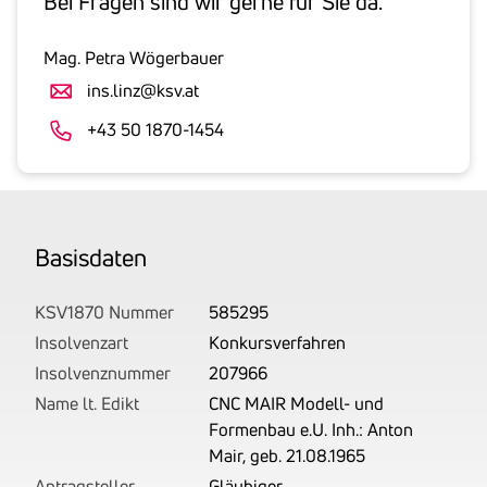
Bei Fragen sind wir gerne für Sie da.
inklusive
gesetzlicher
Mag. Petra Wögerbauer
Umsatzsteuer
ins.linz@ksv.at
an.
Der
+43 50 1870-1454
tatsächlich
angemeldete
Betrag
wird
Basis­daten
von
uns
auf
KSV1870 Nummer
585295
Basis
Insolvenzart
Konkursverfahren
Ihrer
Insolvenznummer
207966
Unterlagen
Name lt. Edikt
CNC MAIR Modell- und
rechtlich
Formenbau e.U. Inh.: Anton
korrekt
Mair, geb. 21.08.1965
erhoben.
Antragsteller
Gläubiger