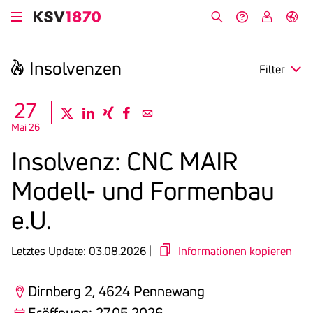
Direkt
zum
Suche
Hilfe &
My
English
Inhalt
Kontakt
KSV
Insol­venzen
Filter
search
27
twitter
linkedin
xing
facebook
email
Mai 26
Region
Insol­venz: CNC MAIR
Eröffnung
Modell- und Formenbau
Anmeldefrist
e.U.
Letztes Update: 03.08.2026 |
Informationen kopieren
Dirnberg 2, 4624 Pennewang
Eröffnung: 27.05.2026