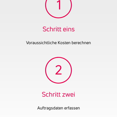
Gründungsjahr
2000
Firmenbuchnummer
FN 337527 p
UID-Nummer
ATU42026302
OENB-Nummer
9583378
Schritt eins
Voraussichtliche Kosten berechnen
Schritt zwei
Auftragsdaten erfassen