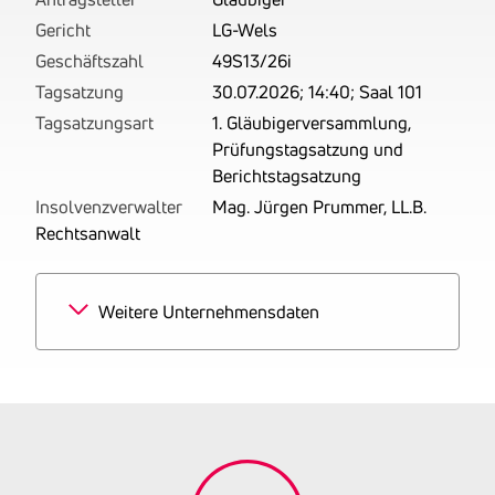
Gericht
LG-Wels
Geschäftszahl
49S13/26i
Tagsatzung
30.07.2026; 14:40; Saal 101
Tagsatzungsart
1. Gläubigerversammlung,
Prüfungstagsatzung und
Berichtstagsatzung
Insolvenzverwalter
Mag. Jürgen Prummer, LL.B.
Rechtsanwalt
Weitere Unternehmensdaten
Branchen
100% Herstellung von
Werkzeugen
Tätigkeitsbereich
Betrieben werden der
Formenbau und der CNC-
Werkzeugbau.