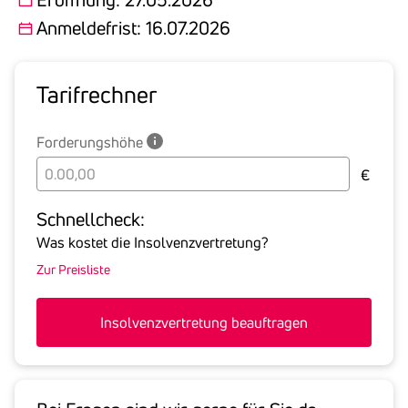
Anmeldefrist: 16.07.2026
Tarif­rechner
Forderungshöhe
Bitte
€
geben
Sie
Schnell­check:
hier
Was kostet die Insolvenzvertretung?
die
Zur Preisliste
Summe
aller
offenen
Insolvenzvertretung beauftragen
Forderungen
an
den
Schuldner