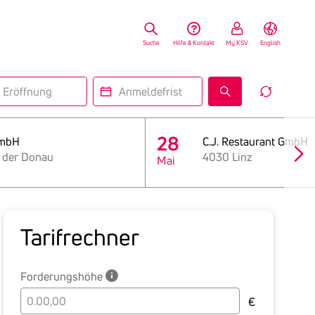
Suche
Hilfe & Kontakt
My KSV
English
fnung
Anmeldefrist
Reset
Insolv
Search
Form
28
GmbH
C.J. Restaurant GmbH
n der Donau
4030 Linz
Mai
Tarif­rechner
Forderungshöhe
Bitte
€
geben