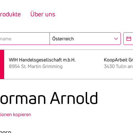
rodukte
Über uns
Region
Eröf
WIH Handelsgesellschaft m.b.H.
KoopArbeit 
8954 St. Martin Grimming
3430 Tulln a
 Norman Arnold
tionen kopieren
shorn