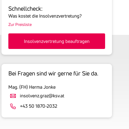
Sie
Schnell­check:
hier
Was kostet die Insolvenzvertretung?
die
Zur Preisliste
Summe
aller
offenen
Insolvenzvertretung beauftragen
Forderungen
an
den
Schuldner
Bei Fragen sind wir gerne für Sie da.
inklusive
gesetzlicher
Mag. (FH) Herma Jonke
Umsatzsteuer
an.
insolvenz.graz@ksv.at
Der
+43 50 1870-2032
tatsächlich
angemeldete
Betrag