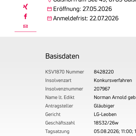
linkedin
Eröffnung: 27.05.2026
xing
Anmeldefrist: 22.07.2026
facebook
email
Basis­daten
KSV1870 Nummer
8428220
Insolvenzart
Konkursverfahren
Insolvenznummer
207967
Name lt. Edikt
Norman Arnold geb.
Antragsteller
Gläubiger
Gericht
LG-Leoben
Geschäftszahl
18S32/26w
Tagsatzung
05.08.2026; 11:00; 