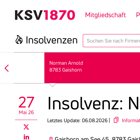
Direkt
zum
Mitgliedschaft
P
Inhalt
Insol­venzen
search
Norman Arnold
8783 Gaishorn
Insol­venz:
27
Mai 26
Letztes Update: 06.08.2026 |
Informa
twitter
Gaishorn am See 45, 8783 Gai