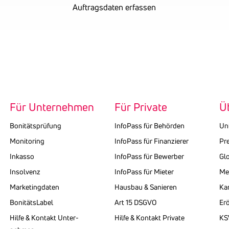
Auftragsdaten erfassen
Für Unternehmen
Für Private
Ü
Bonitätsprüfung
InfoPass für Behörden
Un
Monitoring
InfoPass für Finanzierer
Pr
Inkasso
InfoPass für Bewerber
Gl
Insolvenz
InfoPass für Mieter
Med
Marketingdaten
Hausbau & Sanieren
Kar
BonitätsLabel
Art 15 DSGVO
Erö
Hilfe & Kontakt Unter­
Hilfe & Kontakt Private
KS