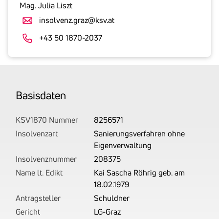
gesetzlicher
Mag. Julia Liszt
Umsatzsteuer
insolvenz.graz@ksv.at
an.
Der
+43 50 1870-2037
tatsächlich
angemeldete
Betrag
wird
Basis­daten
von
uns
auf
KSV1870 Nummer
8256571
Basis
Insolvenzart
Sanierungsverfahren ohne
Ihrer
Eigenverwaltung
Unterlagen
Insolvenznummer
208375
rechtlich
Name lt. Edikt
Kai Sascha Röhrig geb. am
korrekt
18.02.1979
erhoben.
Antragsteller
Schuldner
Gericht
LG-Graz