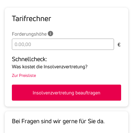
Tarif­rechner
Forderungshöhe
Bitte
€
geben
Sie
Schnell­check:
hier
Was kostet die Insolvenzvertretung?
die
Zur Preisliste
Summe
aller
offenen
Insolvenzvertretung beauftragen
Forderungen
an
den
Schuldner
Bei Fragen sind wir gerne für Sie da.
inklusive