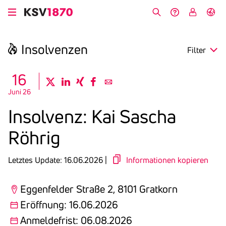
Direkt
zum
Suche
Hilfe &
My
English
Inhalt
Kontakt
KSV
Insol­venzen
Filter
search
16
twitter
linkedin
xing
facebook
email
Juni 26
Region
Insol­venz: Kai Sascha
Eröffnung
Röhrig
Anmeldefrist
Letztes Update: 16.06.2026 |
Informationen kopieren
Eggenfelder Straße 2, 8101 Gratkorn
Eröffnung: 16.06.2026
Anmeldefrist: 06.08.2026