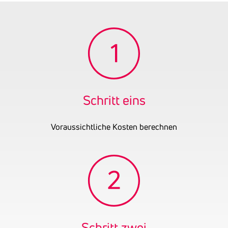
Tätigkeitsbereich
Maler und Anstreicher
verbunden mit Lackierer,
Vergolder und Staffierer,
Schilderherstellung
(verbundenes Handwerk)
Gründungsjahr
2023
UID-Nummer
ATU79156547
Schritt eins
Voraussichtliche Kosten berechnen
Schritt zwei