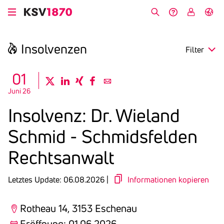
Direkt
zum
Suche
Hilfe &
My
English
Inhalt
Kontakt
KSV
Insol­venzen
Filter
search
01
twitter
linkedin
xing
facebook
email
Juni 26
Region
Insol­venz: Dr. Wieland
Eröffnung
Schmid - Schmids­felden
Anmeldefrist
Rechts­an­walt
Letztes Update: 06.08.2026 |
Informationen kopieren
Rotheau 14, 3153 Eschenau
Eröffnung: 01.06.2026