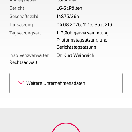
Gericht
LG-St.Pölten
Geschäftszahl
14S75/26h
Tagsatzung
04.08.2026; 11:15; Saal 216
Tagsatzungsart
1. Gläubigerversammlung,
Prüfungstagsatzung und
Berichtstagsatzung
Insolvenzverwalter
Dr. Kurt Weinreich
Rechtsanwalt
Weitere Unternehmensdaten
Branchen
100% Rechtsberatung
Tätigkeitsbereich
Man war als Rechtsanwalt
tätig. Man war vorwiegend
im Rahmen der CMS
Reich-Rohrwig Hainz