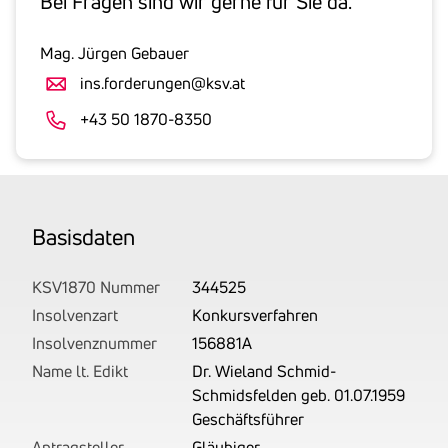
Bei Fragen sind wir gerne für Sie da.
inklusive
gesetzlicher
Mag. Jürgen Gebauer
Umsatzsteuer
ins.forderungen@ksv.at
an.
Der
+43 50 1870-8350
tatsächlich
angemeldete
Betrag
wird
Basis­daten
von
uns
auf
KSV1870 Nummer
344525
Basis
Insolvenzart
Konkursverfahren
Ihrer
Insolvenznummer
156881A
Unterlagen
Name lt. Edikt
Dr. Wieland Schmid-
rechtlich
Schmidsfelden geb. 01.07.1959
korrekt
Geschäftsführer
erhoben.
Antragsteller
Gläubiger