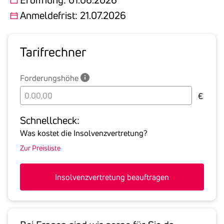
Anmeldefrist: 21.07.2026
Tarif­rechner
Forderungshöhe
Bitte
€
geben
Sie
Schnell­check:
hier
Was kostet die Insolvenzvertretung?
die
Zur Preisliste
Summe
aller
offenen
Insolvenzvertretung beauftragen
Forderungen
an
den
Schuldner