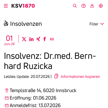
Direkt
zum
Suche
Hilfe &
My
English
Inhalt
Kontakt
KSV
Insol­venzen
Filter
search
01
twitter
linkedin
xing
facebook
email
Juni 26
Region
Insol­venz: Dr.med. Bern­
Eröffnung
hard Ruzicka
Anmeldefrist
Letztes Update: 20.07.2026 |
Informationen kopieren
Templstraße 14, 6020 Innsbruck
Eröffnung: 01.06.2026
Anmeldefrist: 13.07.2026