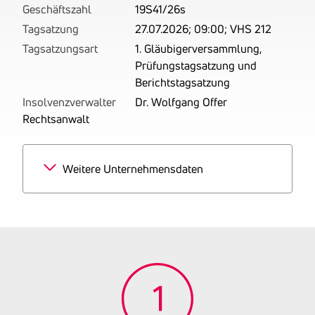
Geschäftszahl
19S41/26s
Tagsatzung
27.07.2026; 09:00; VHS 212
Tagsatzungsart
1. Gläubigerversammlung,
Prüfungstagsatzung und
Berichtstagsatzung
Insolvenzverwalter
Dr. Wolfgang Offer
Rechtsanwalt
Weitere Unternehmensdaten
Branchen
100% Zahnarztpraxen
Tätigkeitsbereich
Betrieben wird eine
Arztpraxis für Zahn-,
Mund- und
Kieferheilkunde mit
Schwerpunkt
Kieferorthopädie.