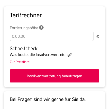
Tarif­rechner
Forderungshöhe
Bitte
€
geben
Sie
Schnell­check:
hier
Was kostet die Insolvenzvertretung?
die
Zur Preisliste
Summe
aller
offenen
Insolvenzvertretung beauftragen
Forderungen
an
den
Schuldner
Bei Fragen sind wir gerne für Sie da.
inklusive