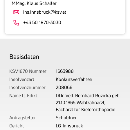
gesetzlicher
MMag. Klaus Schaller
Umsatzsteuer
ins.innsbruck@ksv.at
an.
Der
+43 50 1870-3030
tatsächlich
angemeldete
Betrag
wird
Basis­daten
von
uns
auf
KSV1870 Nummer
1663988
Basis
Insolvenzart
Konkursverfahren
Ihrer
Insolvenznummer
208066
Unterlagen
Name lt. Edikt
DDr.med. Bernhard Ruzicka geb.
rechtlich
21.10.1965 Wahlzahnarzt,
korrekt
Facharzt für Kieferorthopädie
erhoben.
Antragsteller
Schuldner
Gericht
LG-Innsbruck