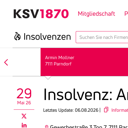
Direkt
zum
Mitgliedschaft
P
Inhalt
Insol­venzen
search
Armin Mollner
7111 Parndorf
Insol­venz: 
29
Mai 26
Letztes Update: 06.08.2026 |
Informa
twitter
Gewerbestraße 3 Top 7, 7111 Pa