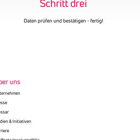
Schritt drei
Daten prüfen und bestätigen - fertig!
ber uns
ternehmen
esse
ossar
ien & Initiativen
riere