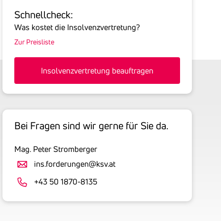
Sie
Schnell­check:
hier
Was kostet die Insolvenzvertretung?
die
Zur Preisliste
Summe
aller
offenen
Insolvenzvertretung beauftragen
Forderungen
an
den
Schuldner
Bei Fragen sind wir gerne für Sie da.
inklusive
gesetzlicher
Mag. Peter Stromberger
Umsatzsteuer
an.
ins.forderungen@ksv.at
Der
+43 50 1870-8135
tatsächlich
angemeldete
Betrag