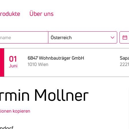
rodukte
Über uns
Region
Eröf
01
6B47 Wohnbauträger GmbH
Sap
1010 Wien
2221
Juni
Armin Mollner
tionen kopieren
rndorf