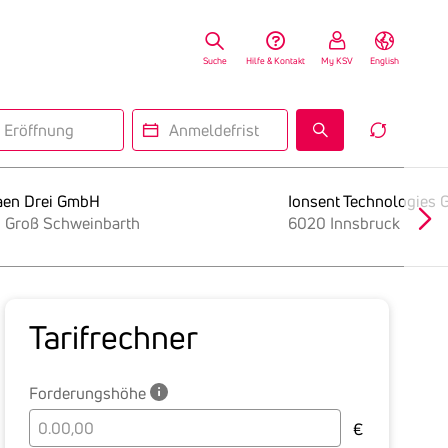
Suche
Hilfe & Kontakt
My KSV
English
fnung
Anmeldefrist
Reset
Insolv
Search
Form
aen Drei GmbH
Ionsent Technologies
 Groß Schweinbarth
6020 Innsbruck
Tarif­rechner
Forderungshöhe
Bitte
€
geben