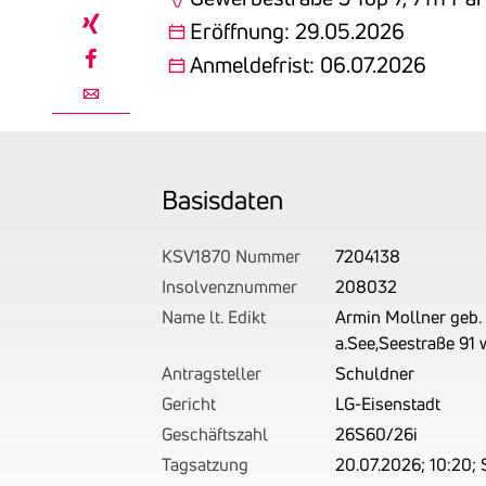
linkedin
Eröffnung: 29.05.2026
xing
Anmeldefrist: 06.07.2026
facebook
email
Basis­daten
KSV1870 Nummer
7204138
Insolvenznummer
208032
Name lt. Edikt
Armin Mollner geb. 
a.See,Seestraße 91 
Antragsteller
Schuldner
Gericht
LG-Eisenstadt
Geschäftszahl
26S60/26i
Tagsatzung
20.07.2026; 10:20; 