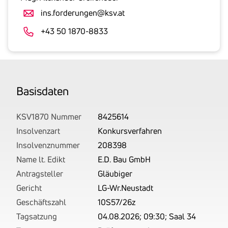
Umsatzsteuer
ins.forderungen@ksv.at
an.
Der
+43 50 1870-8833
tatsächlich
angemeldete
Betrag
wird
Basis­daten
von
uns
auf
KSV1870 Nummer
8425614
Basis
Insolvenzart
Konkursverfahren
Ihrer
Insolvenznummer
208398
Unterlagen
Name lt. Edikt
E.D. Bau GmbH
rechtlich
Antragsteller
Gläubiger
korrekt
Gericht
LG-Wr.Neustadt
erhoben.
Geschäftszahl
10S57/26z
Tagsatzung
04.08.2026; 09:30; Saal 34