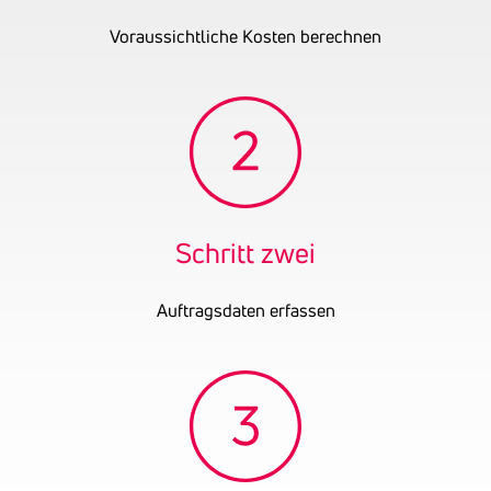
Firmenbuchnummer
FN 635806 i
UID-Nummer
ATU81257113
Voraussichtliche Kosten berechnen
OENB-Nummer
31599702
Datum der letzten
31.12.2024
Bilanz
Schritt zwei
Auftragsdaten erfassen