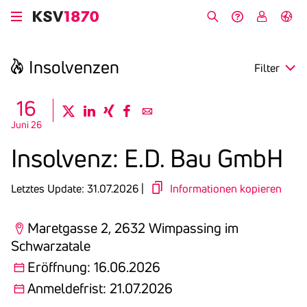
Direkt
zum
Suche
Hilfe &
My
English
Inhalt
Kontakt
KSV
Insol­venzen
Filter
search
16
twitter
linkedin
xing
facebook
email
Juni 26
Region
Insol­venz: E.D. Bau GmbH
Eröffnung
Letztes Update: 31.07.2026 |
Informationen kopieren
Anmeldefrist
Maretgasse 2, 2632 Wimpassing im
Schwarzatale
Eröffnung: 16.06.2026
Anmeldefrist: 21.07.2026