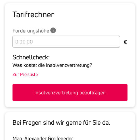
Tarif­rechner
Forderungshöhe
Bitte
€
geben
Sie
Schnell­check:
hier
Was kostet die Insolvenzvertretung?
die
Zur Preisliste
Summe
aller
offenen
Insolvenzvertretung beauftragen
Forderungen
an
den
Schuldner
Bei Fragen sind wir gerne für Sie da.
inklusive
gesetzlicher
Mag. Alexander Greifeneder