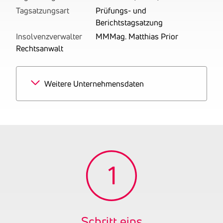
Tagsatzungsart
Prüfungs- und
Berichtstagsatzung
Insolvenzverwalter
MMMag. Matthias Prior
Rechtsanwalt
Weitere Unternehmensdaten
Branchen
100% Sonstige Vermietung
und Verpachtung von
eigenen oder geleasten
Grundstücken, Gebäuden
und Wohnungen
Tätigkeitsbereich
Geschäftszweig laut
Firmenbuch: An- und
Verkauf, Vermietung,
Verwertung, Verwaltung,
Verpachtung von
Schritt eins