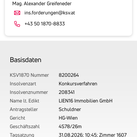
gesetzlicher
Mag. Alexander Greifeneder
Umsatzsteuer
ins.forderungen@ksv.at
an.
Der
+43 50 1870-8833
tatsächlich
angemeldete
Betrag
wird
Basis­daten
von
uns
auf
KSV1870 Nummer
8200264
Basis
Insolvenzart
Konkursverfahren
Ihrer
Insolvenznummer
208341
Unterlagen
Name lt. Edikt
LIEN16 Immobilien GmbH
rechtlich
Antragsteller
Schuldner
korrekt
Gericht
HG-Wien
erhoben.
Geschäftszahl
4S78/26m
Tagsatzung
31.08.2026; 10:45; Zimmer 1607