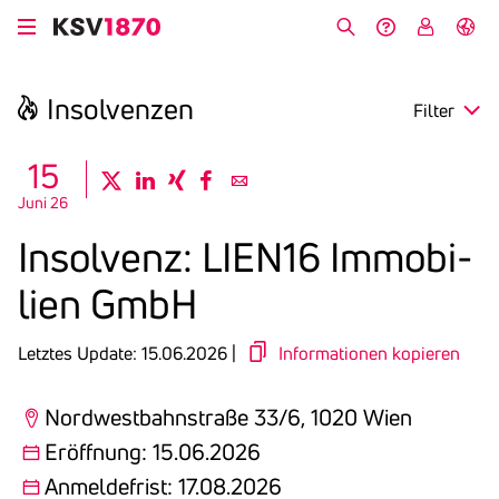
Direkt
zum
Suche
Hilfe &
My
English
Inhalt
Kontakt
KSV
Insol­venzen
Filter
search
15
twitter
linkedin
xing
facebook
email
Juni 26
Region
Insol­venz: LIEN16 Immo­bi­
Eröffnung
lien GmbH
Anmeldefrist
Letztes Update: 15.06.2026 |
Informationen kopieren
Nordwestbahnstraße 33/6, 1020 Wien
Eröffnung: 15.06.2026
Anmeldefrist: 17.08.2026