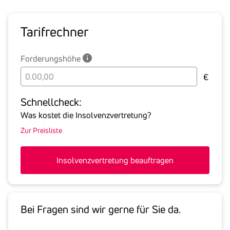
Tarif­rechner
Forderungshöhe
Bitte
€
geben
Sie
Schnell­check:
hier
Was kostet die Insolvenzvertretung?
die
Zur Preisliste
Summe
aller
offenen
Insolvenzvertretung beauftragen
Forderungen
an
den
Schuldner
Bei Fragen sind wir gerne für Sie da.
inklusive