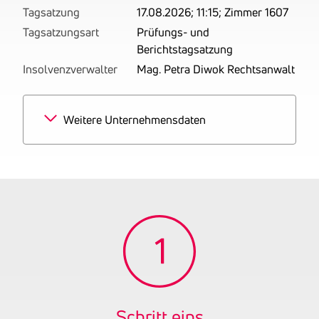
Tagsatzung
17.08.2026; 11:15; Zimmer 1607
Tagsatzungsart
Prüfungs- und
Berichtstagsatzung
Insolvenzverwalter
Mag. Petra Diwok Rechtsanwalt
Weitere Unternehmensdaten
Branchen
100% Vermarktung und
Vermittlung von
Werbezeiten und
Werbeflächen
Tätigkeitsbereich
Geschäftszweig laut
Firmenbuch:
Werbeagentur und Handel
Gründungsjahr
2024
Firmenbuchnummer
FN 632235 h
Schritt eins
OENB-Nummer
31320716