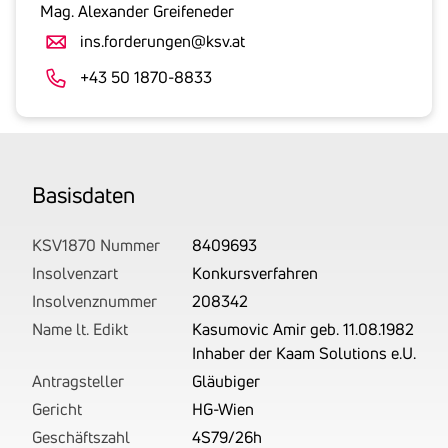
gesetzlicher
Mag. Alexander Greifeneder
Umsatzsteuer
ins.forderungen@ksv.at
an.
Der
+43 50 1870-8833
tatsächlich
angemeldete
Betrag
wird
Basis­daten
von
uns
auf
KSV1870 Nummer
8409693
Basis
Insolvenzart
Konkursverfahren
Ihrer
Insolvenznummer
208342
Unterlagen
Name lt. Edikt
Kasumovic Amir geb. 11.08.1982
rechtlich
Inhaber der Kaam Solutions e.U.
korrekt
Antragsteller
Gläubiger
erhoben.
Gericht
HG-Wien
Geschäftszahl
4S79/26h