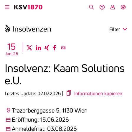
Direkt
zum
Suche
Hilfe &
My
English
Inhalt
Kontakt
KSV
Insol­venzen
Filter
search
15
twitter
linkedin
xing
facebook
email
Juni 26
Region
Insol­venz: Kaam Solu­tions
Eröffnung
e.U.
Anmeldefrist
Letztes Update: 02.07.2026 |
Informationen kopieren
Trazerberggasse 5, 1130 Wien
Eröffnung: 15.06.2026
Anmeldefrist: 03.08.2026