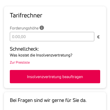
Tarif­rechner
Forderungshöhe
Bitte
€
geben
Sie
Schnell­check:
hier
Was kostet die Insolvenzvertretung?
die
Zur Preisliste
Summe
aller
offenen
Insolvenzvertretung beauftragen
Forderungen
an
den
Schuldner
Bei Fragen sind wir gerne für Sie da.
inklusive