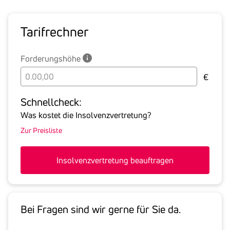
Tarif­rechner
Forderungshöhe
Bitte
€
geben
Sie
Schnell­check:
hier
Was kostet die Insolvenzvertretung?
die
Zur Preisliste
Summe
aller
offenen
Insolvenzvertretung beauftragen
Forderungen
an
den
Schuldner
Bei Fragen sind wir gerne für Sie da.
inklusive