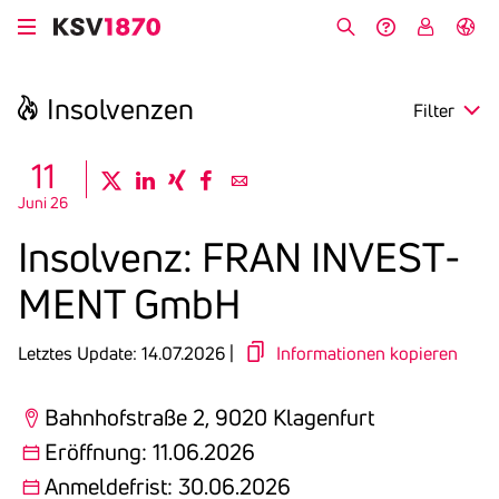
Direkt
zum
Suche
Hilfe &
My
English
Inhalt
Kontakt
KSV
Insol­venzen
Filter
search
11
twitter
linkedin
xing
facebook
email
Juni 26
Region
Insol­venz: FRAN INVEST­
Eröffnung
MENT GmbH
Anmeldefrist
Letztes Update: 14.07.2026 |
Informationen kopieren
Bahnhofstraße 2, 9020 Klagenfurt
Eröffnung: 11.06.2026
Anmeldefrist: 30.06.2026