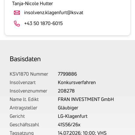
gesetzlicher
Tanja-Nicole Hutter
Umsatzsteuer
insolvenz.klagenfurt@ksv.at
an.
Der
+43 50 1870-6015
tatsächlich
angemeldete
Betrag
wird
Basis­daten
von
uns
auf
KSV1870 Nummer
7799886
Basis
Insolvenzart
Konkursverfahren
Ihrer
Insolvenznummer
208278
Unterlagen
Name lt. Edikt
FRAN INVESTMENT GmbH
rechtlich
Antragsteller
Gläubiger
korrekt
Gericht
LG-Klagenfurt
erhoben.
Geschäftszahl
41S56/26x
Tagsatzung
14.07.2026; 10:00; VHS