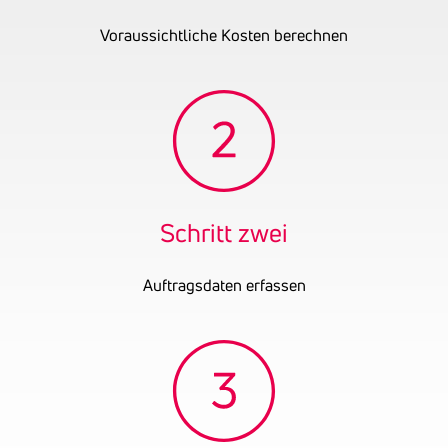
UID-Nummer
ATU76489239
Voraussichtliche Kosten berechnen
OENB-Nummer
26485729
Datum der letzten
31.12.2024
Bilanz
Schritt zwei
Auftragsdaten erfassen