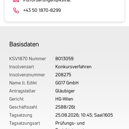
an.
Der
+43 50 1870-8299
tatsächlich
angemeldete
Betrag
wird
Basis­daten
von
uns
auf
KSV1870 Nummer
8013059
Basis
Insolvenzart
Konkursverfahren
Ihrer
Insolvenznummer
208275
Unterlagen
Name lt. Edikt
GG17 GmbH
rechtlich
Antragsteller
Gläubiger
korrekt
Gericht
HG-Wien
erhoben.
Geschäftszahl
2S88/26t
Tagsatzung
25.08.2026; 10:45; Saal1605
Tagsatzungsart
Prüfungs- und