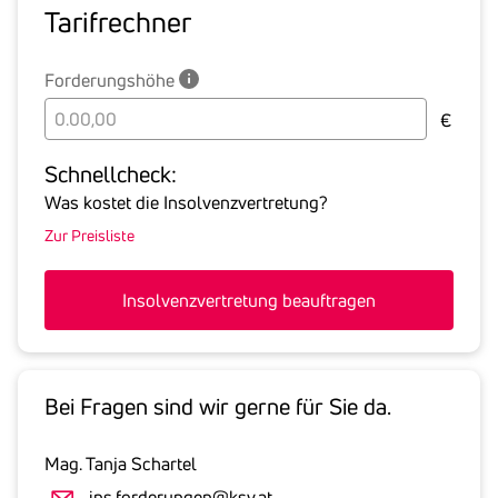
Tarif­rechner
Forderungshöhe
Bitte
€
geben
Sie
Schnell­check:
hier
Was kostet die Insolvenzvertretung?
die
Zur Preisliste
Summe
aller
offenen
Insolvenzvertretung beauftragen
Forderungen
an
den
Schuldner
Bei Fragen sind wir gerne für Sie da.
inklusive
gesetzlicher
Mag. Tanja Schartel
Umsatzsteuer
ins.forderungen@ksv.at