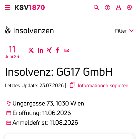
Direkt
zum
Suche
Hilfe &
My
English
Inhalt
Kontakt
KSV
Insol­venzen
Filter
search
11
twitter
linkedin
xing
facebook
email
Juni 26
Region
Insol­venz: GG17 GmbH
Eröffnung
Letztes Update: 23.07.2026 |
Informationen kopieren
Anmeldefrist
Ungargasse 73, 1030 Wien
Eröffnung: 11.06.2026
Anmeldefrist: 11.08.2026