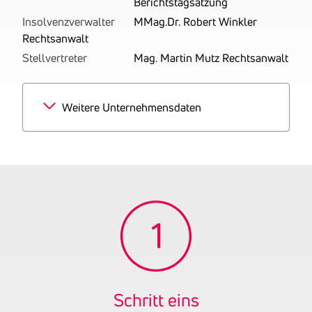
Berichtstagsatzung
Insolvenzverwalter
MMag.Dr. Robert Winkler
Rechtsanwalt
Stellvertreter
Mag. Martin Mutz Rechtsanwalt
Weitere Unternehmensdaten
Branchen
100% Sonstige Vermietung
und Verpachtung von
eigenen oder geleasten
Grundstücken, Gebäuden
und Wohnungen
Tätigkeitsbereich
Geschäftszweig laut
Firmenbuch:
Immobilienverwaltung
Gründungsjahr
2020
Schritt eins
Firmenbuchnummer
FN 548160 v