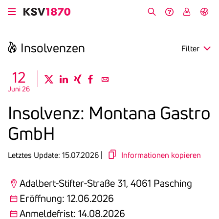
Direkt
zum
Suche
Hilfe &
My
English
Inhalt
Kontakt
KSV
Insol­venzen
Filter
search
12
twitter
linkedin
xing
facebook
email
Juni 26
Region
Insol­venz: Montana Gastro
Eröffnung
GmbH
Anmeldefrist
Letztes Update: 15.07.2026 |
Informationen kopieren
Adalbert-Stifter-Straße 31, 4061 Pasching
Eröffnung: 12.06.2026
Anmeldefrist: 14.08.2026