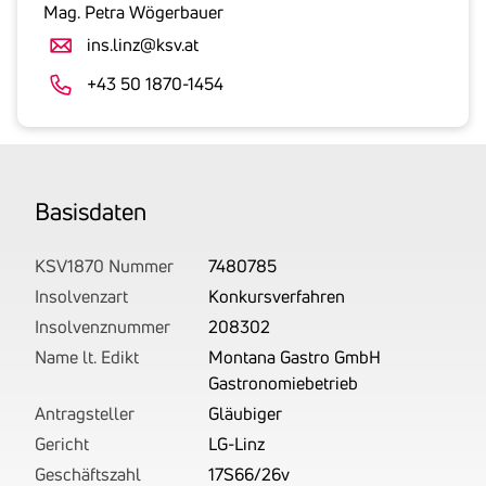
gesetzlicher
Mag. Petra Wögerbauer
Umsatzsteuer
ins.linz@ksv.at
an.
Der
+43 50 1870-1454
tatsächlich
angemeldete
Betrag
wird
Basis­daten
von
uns
auf
KSV1870 Nummer
7480785
Basis
Insolvenzart
Konkursverfahren
Ihrer
Insolvenznummer
208302
Unterlagen
Name lt. Edikt
Montana Gastro GmbH
rechtlich
Gastronomiebetrieb
korrekt
Antragsteller
Gläubiger
erhoben.
Gericht
LG-Linz
Geschäftszahl
17S66/26v