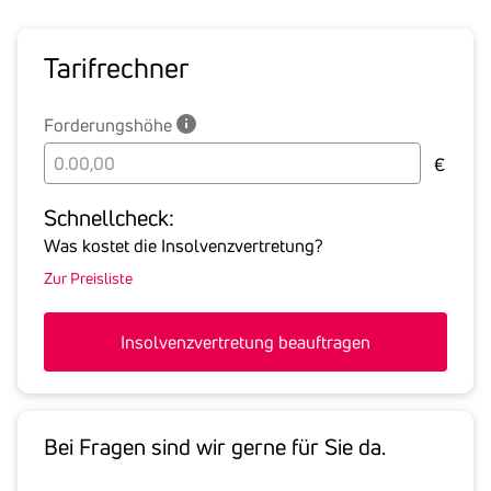
Tarif­rechner
Forderungshöhe
Bitte
€
geben
Sie
Schnell­check:
hier
Was kostet die Insolvenzvertretung?
die
Zur Preisliste
Summe
aller
offenen
Insolvenzvertretung beauftragen
Forderungen
an
den
Schuldner
Bei Fragen sind wir gerne für Sie da.
inklusive