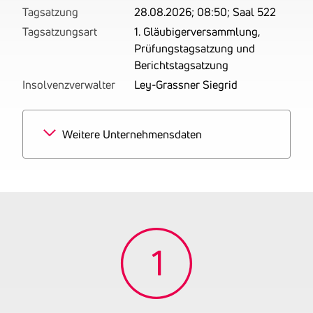
Tagsatzung
28.08.2026; 08:50; Saal 522
Tagsatzungsart
1. Gläubigerversammlung,
Prüfungstagsatzung und
Berichtstagsatzung
Insolvenzverwalter
Ley-Grassner Siegrid
Weitere Unternehmensdaten
Branchen
100% Restaurants und
Gaststätten
Tätigkeitsbereich
zuletzt: Betrieben wird ein
Gasthaus.
Gründungsjahr
2017
Firmenbuchnummer
FN 465198 s
UID-Nummer
ATU72117746
OENB-Nummer
20050259