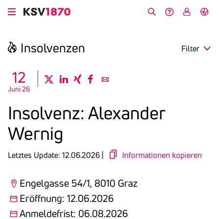
Direkt
zum
Suche
Hilfe &
My
English
Inhalt
Kontakt
KSV
Insol­venzen
Filter
search
12
twitter
linkedin
xing
facebook
email
Juni 26
Region
Insol­venz: Alex­ander
Eröffnung
Wernig
Anmeldefrist
Letztes Update: 12.06.2026 |
Informationen kopieren
Engelgasse 54/1, 8010 Graz
Eröffnung: 12.06.2026
Anmeldefrist: 06.08.2026