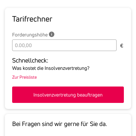
Tarif­rechner
Forderungshöhe
Bitte
€
geben
Sie
Schnell­check:
hier
Was kostet die Insolvenzvertretung?
die
Zur Preisliste
Summe
aller
offenen
Insolvenzvertretung beauftragen
Forderungen
an
den
Schuldner
Bei Fragen sind wir gerne für Sie da.
inklusive