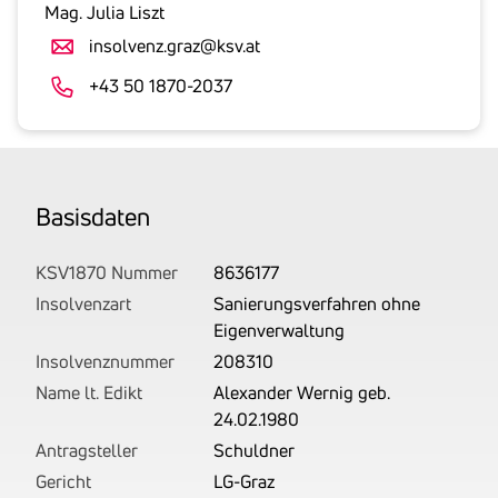
gesetzlicher
Mag. Julia Liszt
Umsatzsteuer
insolvenz.graz@ksv.at
an.
Der
+43 50 1870-2037
tatsächlich
angemeldete
Betrag
wird
Basis­daten
von
uns
auf
KSV1870 Nummer
8636177
Basis
Insolvenzart
Sanierungsverfahren ohne
Ihrer
Eigenverwaltung
Unterlagen
Insolvenznummer
208310
rechtlich
Name lt. Edikt
Alexander Wernig geb.
korrekt
24.02.1980
erhoben.
Antragsteller
Schuldner
Gericht
LG-Graz