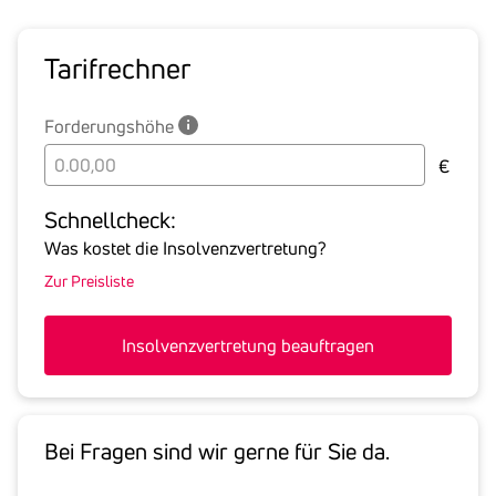
Tarif­rechner
Forderungshöhe
Bitte
€
geben
Sie
Schnell­check:
hier
Was kostet die Insolvenzvertretung?
die
Zur Preisliste
Summe
aller
offenen
Insolvenzvertretung beauftragen
Forderungen
an
den
Schuldner
Bei Fragen sind wir gerne für Sie da.
inklusive