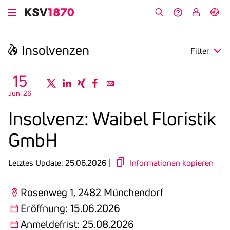
Direkt
zum
Suche
Hilfe &
My
English
Inhalt
Kontakt
KSV
Insol­venzen
Filter
search
15
twitter
linkedin
xing
facebook
email
Juni 26
Region
Insol­venz: Waibel Floristik
Eröffnung
GmbH
Anmeldefrist
Letztes Update: 25.06.2026 |
Informationen kopieren
Rosenweg 1, 2482 Münchendorf
Eröffnung: 15.06.2026
Anmeldefrist: 25.08.2026