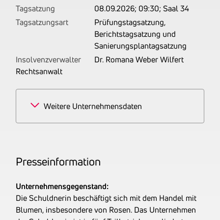
Tagsatzung
08.09.2026; 09:30; Saal 34
Tagsatzungsart
Prüfungstagsatzung,
Berichtstagsatzung und
Sanierungsplantagsatzung
Insolvenzverwalter
Dr. Romana Weber Wilfert
Rechtsanwalt
Weitere Unternehmensdaten
Branchen
50% Einzelhandel mit
Blumen, Pflanzen,
Düngemitteln;
Pres­se­infor­ma­tion
Blumenbinderei
50% Großhandel mit
Unternehmensgegenstand:
Blumen und Pflanzen
Die Schuldnerin beschäftigt sich mit dem Handel mit
Tätigkeitsbereich
Betrieben wird der Handel
Blumen, insbesondere von Rosen. Das Unternehmen
mit Blumen, Pflanzen und