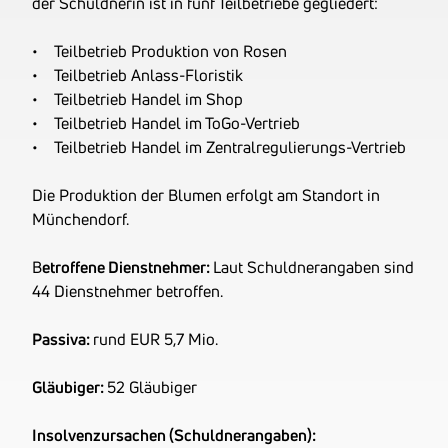
der Schuldnerin ist in fünf Teilbetriebe gegliedert:
Kränzen. 2022 wurde ein
Teilbetrieb der Rosen
• Teilbetrieb Produktion von Rosen
Waibel Münchendorf
• Teilbetrieb Anlass-Floristik
GmbH (FN 300120 d)
• Teilbetrieb Handel im Shop
durch Spaltung
• Teilbetrieb Handel im ToGo-Vertrieb
übernommen.
• Teilbetrieb Handel im Zentralregulierungs-Vertrieb
Gründungsjahr
2015
Firmenbuchnummer
FN 442950 y
Die Produktion der Blumen erfolgt am Standort in
UID-Nummer
ATU70054308
Münchendorf.
OENB-Nummer
18968899
B
etroffene Dienstnehmer:
Laut Schuldnerangaben sind
Datum der letzten
30.06.2025
44 Dienstnehmer betroffen.
Bilanz
Ehemalige
Die Kranzlbinder GmbH
Passiva:
rund EUR 5,7 Mio.
Firmennamen
Proflora GmbH
Gläubiger:
52 Gläubiger
Insolvenzursachen (Schuldnerangaben):