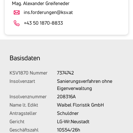
gesetzlicher
Mag. Alexander Greifeneder
Umsatzsteuer
ins.forderungen@ksv.at
an.
Der
+43 50 1870-8833
tatsächlich
angemeldete
Betrag
wird
Basis­daten
von
uns
auf
KSV1870 Nummer
7374742
Basis
Insolvenzart
Sanierungsverfahren ohne
Ihrer
Eigenverwaltung
Unterlagen
Insolvenznummer
208316A
rechtlich
Name lt. Edikt
Waibel Floristik GmbH
korrekt
Antragsteller
Schuldner
erhoben.
Gericht
LG-Wr.Neustadt
Geschäftszahl
10S54/26h