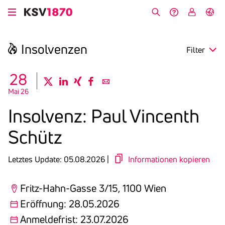
Direkt
zum
Suche
Hilfe &
My
English
Inhalt
Kontakt
KSV
Insol­venzen
Filter
search
28
twitter
linkedin
xing
facebook
email
Mai 26
Region
Insol­venz: Paul Vincenth
Eröffnung
Schütz
Anmeldefrist
Letztes Update: 05.08.2026 |
Informationen kopieren
Fritz-Hahn-Gasse 3/15, 1100 Wien
Eröffnung: 28.05.2026
Anmeldefrist: 23.07.2026