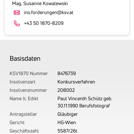
gesetzlicher
Mag. Susanne Kowalewski
Umsatzsteuer
ins.forderungen@ksv.at
an.
Der
+43 50 1870-8209
tatsächlich
angemeldete
Betrag
wird
Basis­daten
von
uns
auf
KSV1870 Nummer
8476739
Basis
Insolvenzart
Konkursverfahren
Ihrer
Insolvenznummer
208002
Unterlagen
Name lt. Edikt
Paul Vincenth Schütz geb.
rechtlich
30.11.1990 Berufsfotograf
korrekt
Antragsteller
Gläubiger
erhoben.
Gericht
HG-Wien
Geschäftszahl
5S87/26t