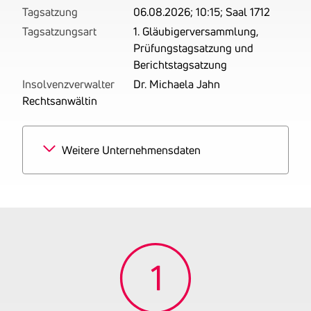
Tagsatzung
06.08.2026; 10:15; Saal 1712
Tagsatzungsart
1. Gläubigerversammlung,
Prüfungstagsatzung und
Berichtstagsatzung
Insolvenzverwalter
Dr. Michaela Jahn
Rechtsanwältin
Weitere Unternehmensdaten
Branchen
50% Großhandel mit Foto-
und optischen
Erzeugnissen
50% Fotografie und
Fotolabors
Tätigkeitsbereich
Berufsfotograf
Handelsgewerbe mit
Ausnahme der