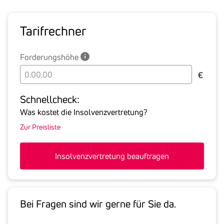
Tarif­rechner
Forderungshöhe
Bitte
€
geben
Sie
Schnell­check:
hier
Was kostet die Insolvenzvertretung?
die
Zur Preisliste
Summe
aller
offenen
Insolvenzvertretung beauftragen
Forderungen
an
den
Schuldner
Bei Fragen sind wir gerne für Sie da.
inklusive